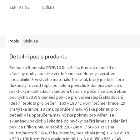
ZEPTAT SE
SDÍLET
Popis
Diskuze
Detailní popis produktu
Remoska Remoska D52F/10 Dua Glass Hrnec lze použít na
všechny druhy sporáku včetně indukce Hrnec je vyroben
speciálního 3-vrstvého materiálu Trimetal, který je ideální pro
dokonalý rozvod tepla po celém povrchu Skleněná poklice s
praktickým odkládacím knobem Úsporné pečení se spotřebou
pouhých 580 W Skleněná poklice pro vaření i lepší skladování
Ideální teplota pro pečení: 160 – 180 °C Horní průměr hrnce: 29
cm Výška hrnce: 10 cm Doporučení max. výška pokrmu pro
pečení: 4 l Doporučená max. výška pokrmu pro vaření se
skleněnou poklicí: 5 l Vhodné do myčky: pečicí hrnec a skleněná
poklice Příkon: 580 W Napětí: 220–240 V~ / 50–60 Hz Váha
brutto/netto: 5,86/4,37 kg Rozměry bez obalu (mm): H x Š x V: 320
x 530 x 190 Rozměry s obalem (mm): H x Š x V: 350 x 565 x 345