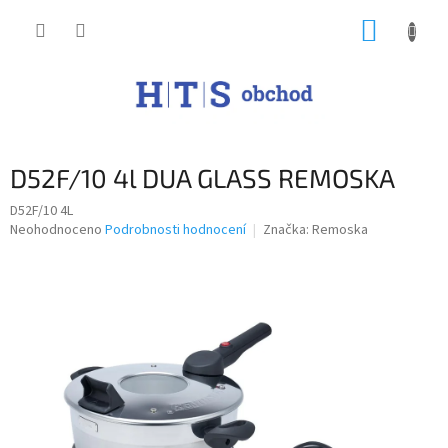
Přejít
NÁKUP
na
obsah
KOŠÍK
D52F/10 4l DUA GLASS REMOSKA
D52F/10 4L
Průměrné
Neohodnoceno
Podrobnosti hodnocení
Značka:
Remoska
hodnocení
produktu
je
0,0
z
5
hvězdiček.