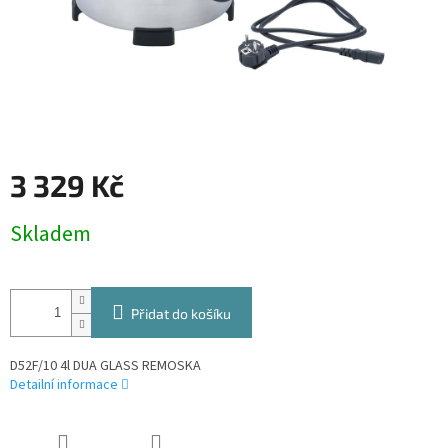
3 329 Kč
Měrná
Skladem
cena:
Přidat do košíku
D52F/10 4l DUA GLASS REMOSKA
Detailní informace