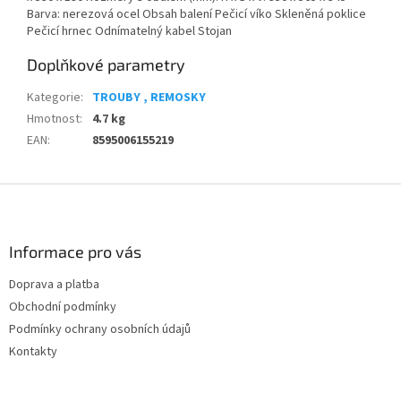
Barva: nerezová ocel Obsah balení Pečicí víko Skleněná poklice
Pečicí hrnec Odnímatelný kabel Stojan
Doplňkové parametry
Kategorie
:
TROUBY , REMOSKY
Hmotnost
:
4.7 kg
EAN
:
8595006155219
Z
á
p
a
Informace pro vás
t
Doprava a platba
í
Obchodní podmínky
Podmínky ochrany osobních údajů
Kontakty