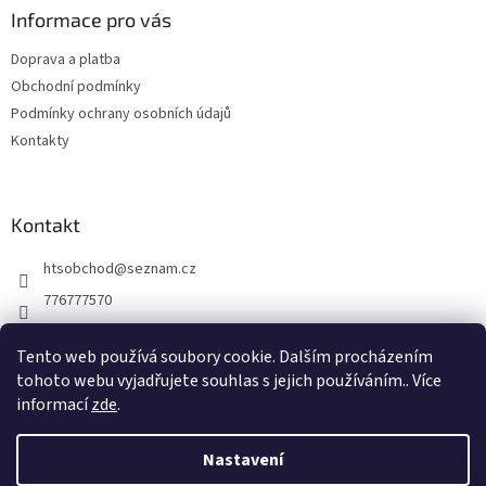
a
Informace pro vás
t
Doprava a platba
í
Obchodní podmínky
Podmínky ochrany osobních údajů
Kontakty
Kontakt
htsobchod
@
seznam.cz
776777570
776777570
Tento web používá soubory cookie. Dalším procházením
https://www.facebook.com/Elektro-Vr%C5%A1ovick%C3%A1-229
tohoto webu vyjadřujete souhlas s jejich používáním.. Více
214624677338
informací
zde
.
Nastavení
Vytvořil Shoptet