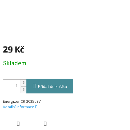
29 Kč
Měrná
Skladem
cena:
Přidat do košíku
Energizer CR 2025 /3V
Detailní informace