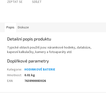
ZEPTAT SE
SDÍLET
Popis
Diskuze
Detailní popis produktu
Typické oblasti použití jsou: náramkové hodinky, databáze,
kapesní kalkulačky, kamery a fotoaparáty atd.
Doplňkové parametry
Kategorie
:
HODINKOVÉ BATERIE
Hmotnost
:
0.01 kg
EAN
:
7638900083026
Z
á
p