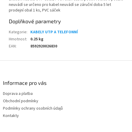
neuvádí se určeno pro kabel neuvádí se záruční doba 5 let
prodejní obal 1 ks, PVC sáček
Doplňkové parametry
Kategorie
:
KABELY UTP A TELEFONNÍ
Hmotnost
:
0.25 kg
EAN
:
8592920026830
Z
á
p
a
Informace pro vás
t
Doprava a platba
í
Obchodní podmínky
Podmínky ochrany osobních údajů
Kontakty