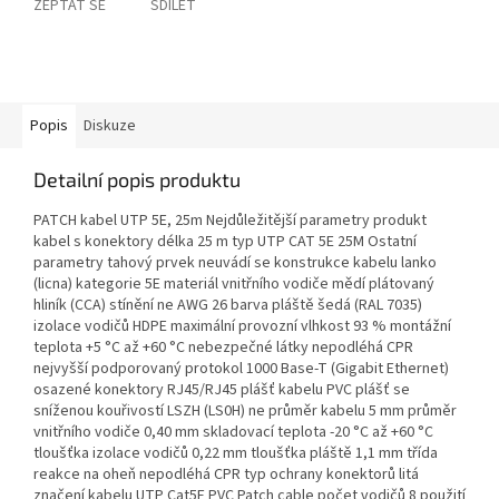
ZEPTAT SE
SDÍLET
Popis
Diskuze
Detailní popis produktu
PATCH kabel UTP 5E, 25m Nejdůležitější parametry produkt
kabel s konektory délka 25 m typ UTP CAT 5E 25M Ostatní
parametry tahový prvek neuvádí se konstrukce kabelu lanko
(licna) kategorie 5E materiál vnitřního vodiče mědí plátovaný
hliník (CCA) stínění ne AWG 26 barva pláště šedá (RAL 7035)
izolace vodičů HDPE maximální provozní vlhkost 93 % montážní
teplota +5 °C až +60 °C nebezpečné látky nepodléhá CPR
nejvyšší podporovaný protokol 1000 Base-T (Gigabit Ethernet)
osazené konektory RJ45/RJ45 plášť kabelu PVC plášť se
sníženou kouřivostí LSZH (LS0H) ne průměr kabelu 5 mm průměr
vnitřního vodiče 0,40 mm skladovací teplota -20 °C až +60 °C
tloušťka izolace vodičů 0,22 mm tloušťka pláště 1,1 mm třída
reakce na oheň nepodléhá CPR typ ochrany konektorů litá
značení kabelu UTP Cat5E PVC Patch cable počet vodičů 8 použití