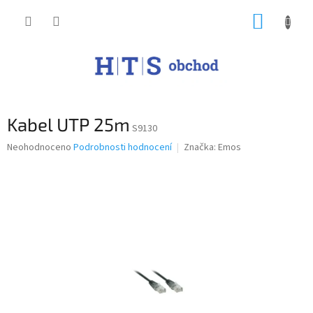
Přejít
NÁKUP
na
obsah
KOŠÍK
Kabel UTP 25m
S9130
Průměrné
Neohodnoceno
Podrobnosti hodnocení
Značka:
Emos
hodnocení
produktu
je
0,0
z
5
hvězdiček.