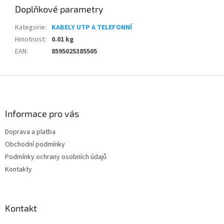
Doplňkové parametry
Kategorie
:
KABELY UTP A TELEFONNÍ
Hmotnost
:
0.01 kg
EAN
:
8595025385505
Z
á
p
a
Informace pro vás
t
Doprava a platba
í
Obchodní podmínky
Podmínky ochrany osobních údajů
Kontakty
Kontakt