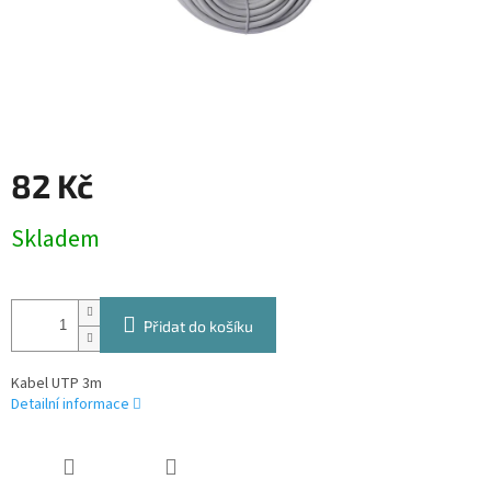
82 Kč
Měrná
Skladem
cena:
Přidat do košíku
Kabel UTP 3m
Detailní informace