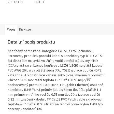
ZEPTAT SE
SDÍLET
Popis
Diskuze
Detailní popis produktu
Nestíněný patch kabel kategorie CAT5E s litou ochranou.
Parametry produktu produkt kabel s konektory typ UTP CAT 5E
3M délka 3 m materiál vnitřního vodiče mědí plátovaný hliník
(CCA) plášť se sníženou kouřivostí LSZH (LS0H) ne plášť kabelu
PVC AWG 26 barva pláště šedá (RAL 7035) izolace vodičů HDPE
kategorie 5E konstrukce kabelu lanko (licna) maximální provozní
vlhkost 93 % montážní teplota +5 °C až +60 °C nejvyšší
podporovaný protokol 1000 Base-T (Gigabit Ethernet) osazené
konektory RJ45/RJ45 průměr kabelu 5 mm tloušťka pláště 1,1
mm průměr vnitřního vodiče 0,53 mm tloušťka izolace vodičů
0,22 mm značení kabelu UTP Cat5E PVC Patch cable skladovací
teplota -20 °C až +60 °C stínění ne tahový prvek Nylon 150D typ
ochrany konektorů litá