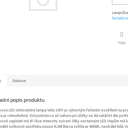
Lampička
Detailní 
TISK
s
Diskuze
ailní popis produktu
ková LED stmívatelná lampa Vela 1007 je výborným řešením osvětlení na pra
a je celoohebná. Od podstavce až nahoru po LEDky se dá natáčet dle potř
kové zapínání má tři fáze intenzity svícení. Díky vestavným LED chipům má l
ální svítivosti spotřebu pouze 6,5W Barva světla je 4000K, neutrální bílá. 