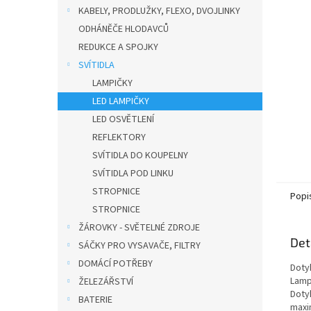
n
KABELY, PRODLUŽKY, FLEXO, DVOJLINKY
e
ODHÁNĚČE HLODAVCŮ
l
REDUKCE A SPOJKY
SVÍTIDLA
LAMPIČKY
LED LAMPIČKY
LED OSVĚTLENÍ
REFLEKTORY
SVÍTIDLA DO KOUPELNY
SVÍTIDLA POD LINKU
STROPNICE
Popi
STROPNICE
ŽÁROVKY - SVĚTELNÉ ZDROJE
Det
SÁČKY PRO VYSAVAČE, FILTRY
DOMÁCÍ POTŘEBY
Doty
Lamp
ŽELEZÁŘSTVÍ
Doty
BATERIE
maxim