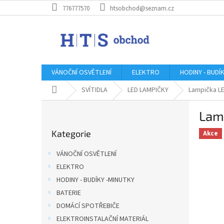
Přejít
776777570
htsobchod@seznam.cz
na
obsah
VÁNOČNÍ OSVĚTLENÍ
ELEKTRO
HODINY - BUDÍ
Domů
SVÍTIDLA
LED LAMPIČKY
Lampička LE
P
Lam
o
Přeskočit
s
Kategorie
kategorie
Akce
t
r
VÁNOČNÍ OSVĚTLENÍ
a
ELEKTRO
n
HODINY - BUDÍKY -MINUTKY
n
í
BATERIE
p
DOMÁCÍ SPOTŘEBIČE
a
ELEKTROINSTALAČNÍ MATERIÁL