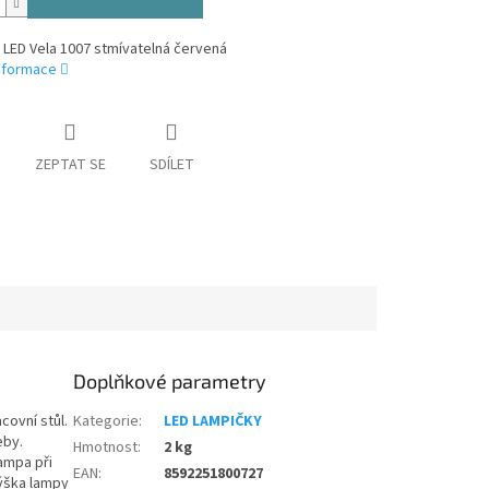
 LED Vela 1007 stmívatelná červená
informace
ZEPTAT SE
SDÍLET
Doplňkové parametry
covní stůl.
Kategorie
:
LED LAMPIČKY
eby.
Hmotnost
:
2 kg
ampa při
EAN
:
8592251800727
Výška lampy