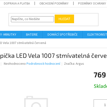
DOPRAVA A PLATBA
OBCHODNÍ PODMÍNKY
PODMÍNKY OCHRANY 
HLEDAT
KY -MINUTKY
BATERIE
DOMÁCÍ SPOTŘEBIČE
ELEKTROINST
D Vela 1007 stmívatelná červená
pička LED Vela 1007 stmívatelná červ
Průměrné
Neohodnoceno
Podrobnosti hodnocení
Značka:
Argus
hodnocení
produktu
769
je
0,0
Měrná
Skla
z
cena:
5
hvězdiček.