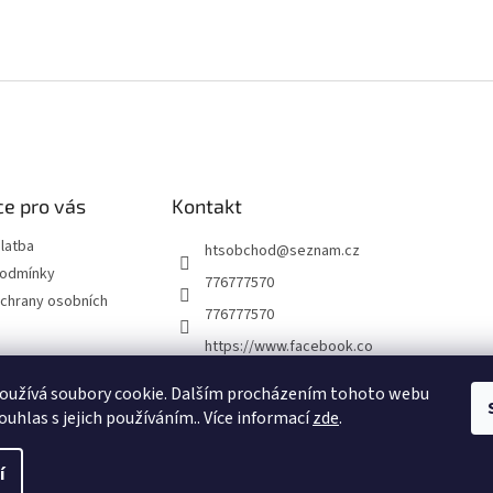
e pro vás
Kontakt
latba
htsobchod
@
seznam.cz
podmínky
776777570
chrany osobních
776777570
https://www.facebook.co
m/Elektro-Vr%C5%A1ovi
ck%C3%A1-22921462467
oužívá soubory cookie. Dalším procházením tohoto webu
7338
ouhlas s jejich používáním.. Více informací
zde
.
í