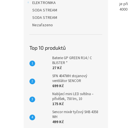
ELEKTRONIKA
je př
4000 
SODA STREAM
SODA STREAM
Nezařazeno
Top 10 produktů
Baterie GP GREEN R14 / C
BLISTER *
27 Kč
SFN 4047WH stojanový
ventilátor SENCOR
699 Kč
Nabíjecí mini LED svítilna –
přívěšek, 750 lm, 10
175 Kč
Sencor mixér tyčový SHB 4358
WH
499 Kč