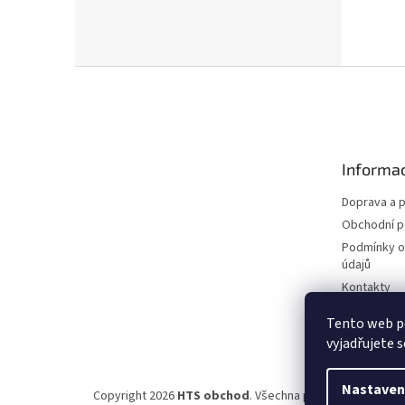
Z
á
p
a
t
Informac
í
Doprava a p
Obchodní 
Podmínky o
údajů
Kontakty
Tento web p
vyjadřujete s
Nastaven
Copyright 2026
HTS obchod
. Všechna práva vyhrazena.