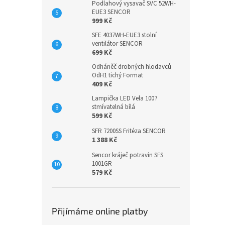
Podlahový vysavač SVC 52WH-
EUE3 SENCOR
999 Kč
SFE 4037WH-EUE3 stolní
ventilátor SENCOR
699 Kč
Odháněč drobných hlodavců
OdH1 tichý Format
409 Kč
Lampička LED Vela 1007
stmívatelná bílá
599 Kč
SFR 7200SS Fritéza SENCOR
1 388 Kč
Sencor kráječ potravin SFS
1001GR
579 Kč
Přijímáme online platby