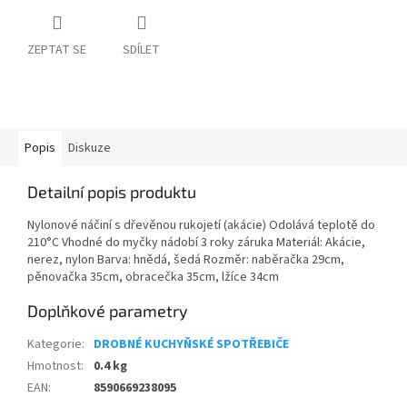
ZEPTAT SE
SDÍLET
Popis
Diskuze
Detailní popis produktu
Nylonové náčiní s dřevěnou rukojetí (akácie) Odolává teplotě do
210°C Vhodné do myčky nádobí 3 roky záruka Materiál: Akácie,
nerez, nylon Barva: hnědá, šedá Rozměr: naběračka 29cm,
pěnovačka 35cm, obracečka 35cm, lžíce 34cm
Doplňkové parametry
Kategorie
:
DROBNÉ KUCHYŇSKÉ SPOTŘEBIČE
Hmotnost
:
0.4 kg
EAN
:
8590669238095