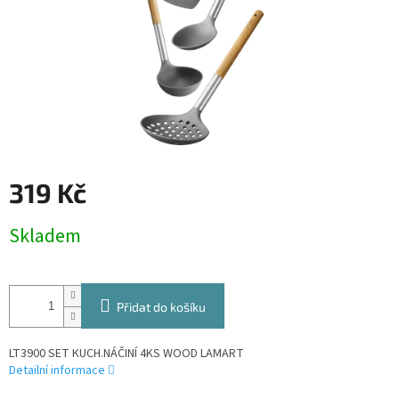
319 Kč
Měrná
Skladem
cena:
Přidat do košíku
LT3900 SET KUCH.NÁČINÍ 4KS WOOD LAMART
Detailní informace