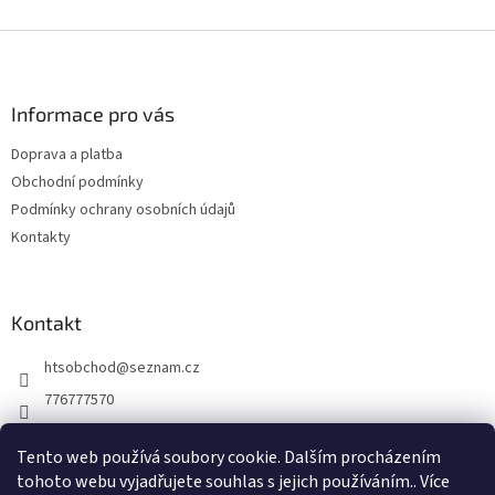
Z
á
p
a
Informace pro vás
t
Doprava a platba
í
Obchodní podmínky
Podmínky ochrany osobních údajů
Kontakty
Kontakt
htsobchod
@
seznam.cz
776777570
776777570
Tento web používá soubory cookie. Dalším procházením
https://www.facebook.com/Elektro-Vr%C5%A1ovick%C3%A1-229
tohoto webu vyjadřujete souhlas s jejich používáním.. Více
214624677338