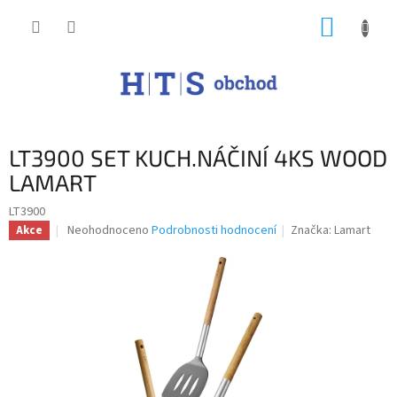
Přejít
NÁKUP
na
obsah
KOŠÍK
LT3900 SET KUCH.NÁČINÍ 4KS WOOD
LAMART
LT3900
Průměrné
Neohodnoceno
Podrobnosti hodnocení
Značka:
Lamart
Akce
hodnocení
produktu
je
0,0
z
5
hvězdiček.