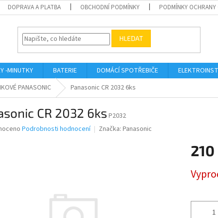
DOPRAVA A PLATBA
OBCHODNÍ PODMÍNKY
PODMÍNKY OCHRANY 
HLEDAT
KY -MINUTKY
BATERIE
DOMÁCÍ SPOTŘEBIČE
ELEKTROINST
NKOVÉ PANASONIC
Panasonic CR 2032 6ks
asonic CR 2032 6ks
P2032
né
noceno
Podrobnosti hodnocení
Značka:
Panasonic
ní
210
u
Měrná
Vypro
cena:
ek.