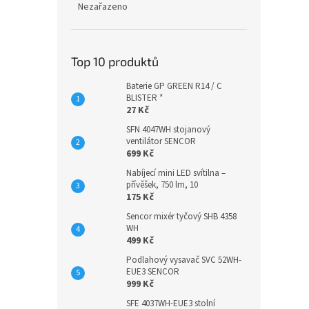
Nezařazeno
Top 10 produktů
Baterie GP GREEN R14 / C
BLISTER *
27 Kč
SFN 4047WH stojanový
ventilátor SENCOR
699 Kč
Nabíjecí mini LED svítilna –
přívěšek, 750 lm, 10
175 Kč
Sencor mixér tyčový SHB 4358
WH
499 Kč
Podlahový vysavač SVC 52WH-
EUE3 SENCOR
999 Kč
SFE 4037WH-EUE3 stolní