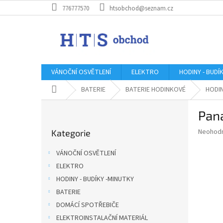
Přejít
776777570
htsobchod@seznam.cz
na
obsah
VÁNOČNÍ OSVĚTLENÍ
ELEKTRO
HODINY - BUDÍ
Domů
BATERIE
BATERIE HODINKOVÉ
HODI
P
Pan
o
Přeskočit
s
Průměr
Neohod
Kategorie
kategorie
t
hodnoce
r
produkt
VÁNOČNÍ OSVĚTLENÍ
a
je
ELEKTRO
0,0
n
z
HODINY - BUDÍKY -MINUTKY
n
5
í
BATERIE
hvězdič
p
DOMÁCÍ SPOTŘEBIČE
a
ELEKTROINSTALAČNÍ MATERIÁL