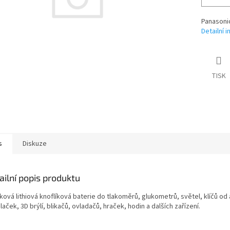
Panasoni
Detailní 
TISK
s
Diskuze
ailní popis produktu
ová lithiová knoflíková baterie do tlakoměrů, glukometrů, světel, klíčů od 
laček, 3D brýlí, blikačů, ovladačů, hraček, hodin a dalších zařízení.