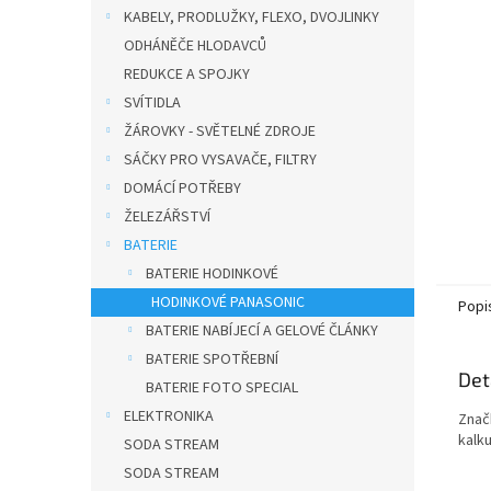
n
KABELY, PRODLUŽKY, FLEXO, DVOJLINKY
e
ODHÁNĚČE HLODAVCŮ
l
REDUKCE A SPOJKY
SVÍTIDLA
ŽÁROVKY - SVĚTELNÉ ZDROJE
SÁČKY PRO VYSAVAČE, FILTRY
DOMÁCÍ POTŘEBY
ŽELEZÁŘSTVÍ
BATERIE
BATERIE HODINKOVÉ
HODINKOVÉ PANASONIC
Popi
BATERIE NABÍJECÍ A GELOVÉ ČLÁNKY
BATERIE SPOTŘEBNÍ
Det
BATERIE FOTO SPECIAL
ELEKTRONIKA
Značk
kalku
SODA STREAM
SODA STREAM