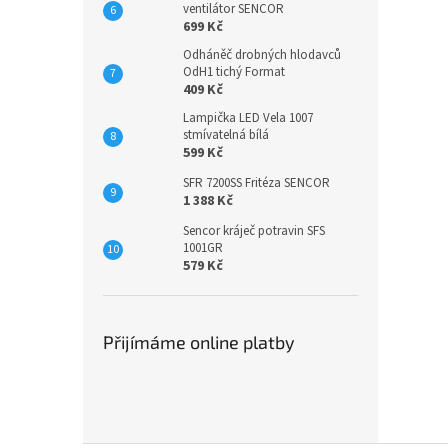
ventilátor SENCOR
699 Kč
Odháněč drobných hlodavců
OdH1 tichý Format
409 Kč
Lampička LED Vela 1007
stmívatelná bílá
599 Kč
SFR 7200SS Fritéza SENCOR
1 388 Kč
Sencor kráječ potravin SFS
1001GR
579 Kč
Přijímáme online platby