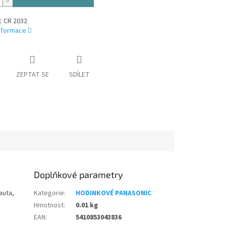
c CR 2032
informace
ZEPTAT SE
SDÍLET
Doplňkové parametry
auta,
Kategorie
:
HODINKOVÉ PANASONIC
Hmotnost
:
0.01 kg
EAN
:
5410853043836