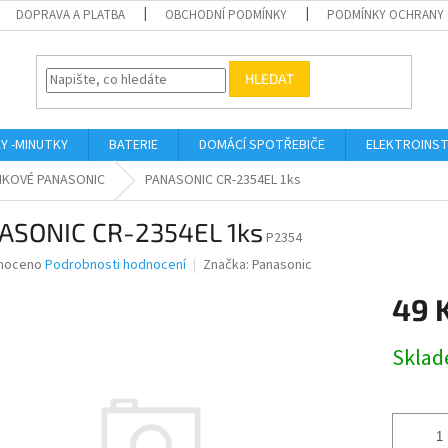
DOPRAVA A PLATBA
OBCHODNÍ PODMÍNKY
PODMÍNKY OCHRANY 
HLEDAT
KY -MINUTKY
BATERIE
DOMÁCÍ SPOTŘEBIČE
ELEKTROINST
NKOVÉ PANASONIC
PANASONIC CR-2354EL 1ks
ASONIC CR-2354EL 1ks
P2354
né
noceno
Podrobnosti hodnocení
Značka:
Panasonic
ní
49 
u
Měrná
Skla
cena:
ek.