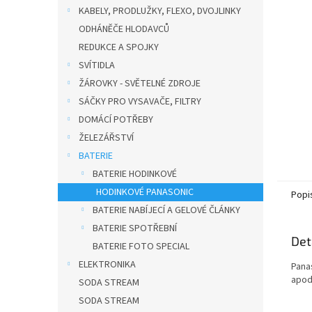
n
KABELY, PRODLUŽKY, FLEXO, DVOJLINKY
e
ODHÁNĚČE HLODAVCŮ
l
REDUKCE A SPOJKY
SVÍTIDLA
ŽÁROVKY - SVĚTELNÉ ZDROJE
SÁČKY PRO VYSAVAČE, FILTRY
DOMÁCÍ POTŘEBY
ŽELEZÁŘSTVÍ
BATERIE
BATERIE HODINKOVÉ
HODINKOVÉ PANASONIC
Popi
BATERIE NABÍJECÍ A GELOVÉ ČLÁNKY
BATERIE SPOTŘEBNÍ
Det
BATERIE FOTO SPECIAL
ELEKTRONIKA
Pana
apod
SODA STREAM
SODA STREAM