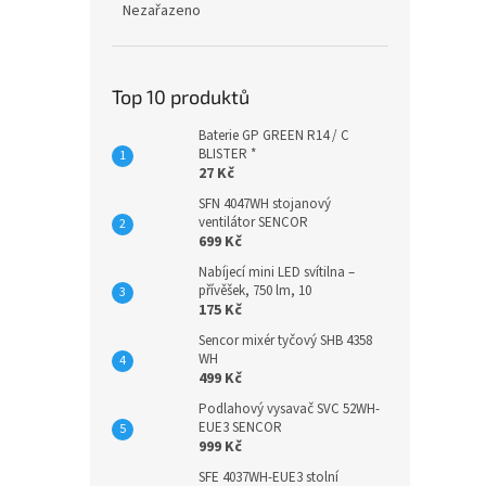
Nezařazeno
Top 10 produktů
Baterie GP GREEN R14 / C
BLISTER *
27 Kč
SFN 4047WH stojanový
ventilátor SENCOR
699 Kč
Nabíjecí mini LED svítilna –
přívěšek, 750 lm, 10
175 Kč
Sencor mixér tyčový SHB 4358
WH
499 Kč
Podlahový vysavač SVC 52WH-
EUE3 SENCOR
999 Kč
SFE 4037WH-EUE3 stolní