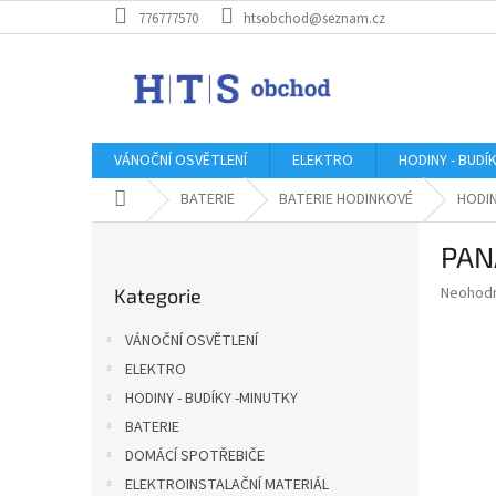
Přejít
776777570
htsobchod@seznam.cz
na
obsah
VÁNOČNÍ OSVĚTLENÍ
ELEKTRO
HODINY - BUDÍ
Domů
BATERIE
BATERIE HODINKOVÉ
HODI
P
PAN
o
Přeskočit
s
Průměr
Neohod
Kategorie
kategorie
t
hodnoce
r
produkt
VÁNOČNÍ OSVĚTLENÍ
a
je
ELEKTRO
0,0
n
z
HODINY - BUDÍKY -MINUTKY
n
5
í
BATERIE
hvězdič
p
DOMÁCÍ SPOTŘEBIČE
a
ELEKTROINSTALAČNÍ MATERIÁL