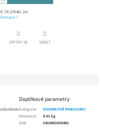
C CR-2354EL 1ks
informace
ZEPTAT SE
SDÍLET
Doplňkové parametry
 puškohledu
Kategorie
:
HODINKOVÉ PANASONIC
Hmotnost
:
0.01 kg
EAN
:
5410853038481