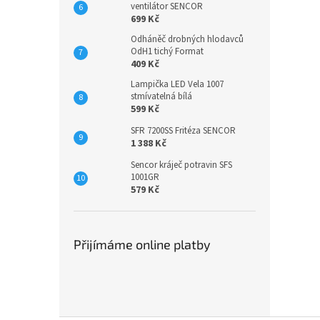
ventilátor SENCOR
699 Kč
Odháněč drobných hlodavců
OdH1 tichý Format
409 Kč
Lampička LED Vela 1007
stmívatelná bílá
599 Kč
SFR 7200SS Fritéza SENCOR
1 388 Kč
Sencor kráječ potravin SFS
1001GR
579 Kč
Přijímáme online platby