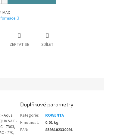
4 MAX
informace
ZEPTAT SE
SDÍLET
Doplňkové parametry
 - Aqua
Kategorie
:
ROWENTA
AQUA VAC -
Hmotnost
:
0.01 kg
C - 7303,
EAN
:
8595102330091
C - 770,