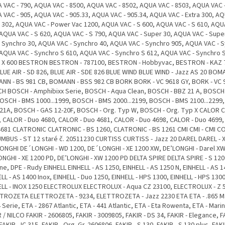
 VAC - 790, AQUA VAC - 8500, AQUA VAC - 8502, AQUA VAC - 8503, AQUA VAC -
 VAC - 905, AQUA VAC - 905.33, AQUA VAC - 905.34, AQUA VAC - Extra 300, AQ
a 302, AQUA VAC - Power Vac 1200, AQUA VAC - S 600, AQUA VAC - S 610, AQU
 AQUA VAC - S 620, AQUA VAC - S 790, AQUA VAC - Super 30, AQUA VAC - Supe
- Synchro 30, AQUA VAC - Synchro 40, AQUA VAC - Synchro 905, AQUA VAC - 
 AQUA VAC - Synchro S 610, AQUA VAC - Synchro S 612, AQUA VAC - Synchro 
- X 600 BESTRON BESTRON - 787100, BESTRON - Hobbyvac, BESTRON - KAZ 
BLUE AIR - SD 826, BLUE AIR - SDE 826 BLUE WIND BLUE WIND - Jazz AS 20 BO
NN - BS 981 CB, BOMANN - BSS 982 CB BORK BORK - VC 9618 GY, BORK - VC 
H BOSCH - Amphibixx Serie, BOSCH - Aqua Clean, BOSCH - BBZ 21 A, BOSCH 
BOSCH - BMS 1000...1999, BOSCH - BMS 2000...2199, BOSCH - BMS 2100...2299
21A, BOSCH - GAS 12-20F, BOSCH - Org. Typ W, BOSCH - Org. Typ X CALOR 
, CALOR - Duo 4680, CALOR - Duo 4681, CALOR - Duo 4698, CALOR - Duo 4699,
4681 CLATRONIC CLATRONIC - BS 1260, CLATRONIC - BS 1261 CMI CMI - CMI 
MBUS - ST 12 staré č. 20511230 CURTISS CURTISS - Jazz 20 DAREL DAREL -
ONGHI DE´LONGHI - WD 1200, DE´LONGHI - XE 1200 XW, DE’LONGHI - Darel X
ONGHI - XE 1200 PD, DE’LONGHI - XW 1200 PD DELTA SPIRE DELTA SPIRE - S 120
ne, DPE - Rudy EINHELL EINHELL - AS 1250, EINHELL - AS 1250 N, EINHELL - AS 1
LL - AS 1400 Inox, EINHELL - Duo 1250, EINHELL - HPS 1300, EINHELL - HPS 1300
ELL - INOX 1250 ELECTROLUX ELECTROLUX - Aqua CZ 23100, ELECTROLUX - Z 
TROZETA ELETTROZETA - 9234, ELETTROZETA - Jazz 2230 ETA ETA - .865 Ma
4 Serie, ETA - 2867 Atlantic, ETA - 441 Atlantic, ETA - Eta Rowenta, ETA - Mari
 / NILCO FAKIR - 2606805, FAKIR - 3009805, FAKIR - DS 34, FAKIR - Elegance, FA
FAKIR - IC 315, FAKIR - Org. Gr. 2606806, FAKIR - S 130, FAKIR - S 130 plus, FAKI