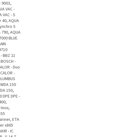
 9003,
UA VAC -
A VAC - S
r 40, AQUA
Synchro S
S 790, AQUA
7000 BLUE
MANN
9710
- BBZ 21
, BOSCH -
CALOR - Duo
 CALOR -
COLUMBUS
 XWDA 150
WDA 150,
0 DPE DPE -
400,
 Inox,
555
riner, ETA
ner x865
KIR - IC
R - S 16 T,