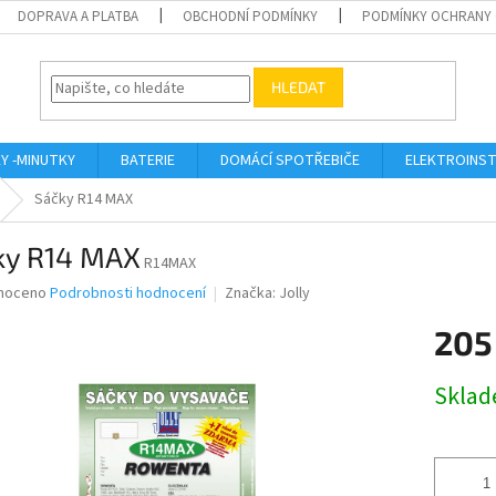
DOPRAVA A PLATBA
OBCHODNÍ PODMÍNKY
PODMÍNKY OCHRANY 
HLEDAT
KY -MINUTKY
BATERIE
DOMÁCÍ SPOTŘEBIČE
ELEKTROINST
Sáčky R14 MAX
ky R14 MAX
R14MAX
né
noceno
Podrobnosti hodnocení
Značka:
Jolly
ní
205
u
Měrná
Skla
cena:
ek.