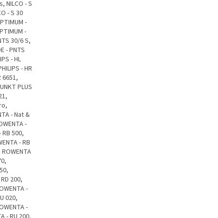
s, NILCO - S
CO - S 30
 OPTIMUM -
OPTIMUM -
NTS 30/6 S,
DE - PNTS
IPS - HL
PHILIPS - HR
R 6651,
 PUNKT PLUS
21,
ro,
TA - Nat &
ROWENTA -
 RB 500,
WENTA - RB
6, ROWENTA
70,
50,
 RD 200,
ROWENTA -
U 020,
ROWENTA -
A - RU 200,