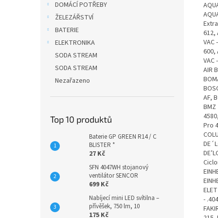
DOMÁCÍ POTŘEBY
AQUA
AQUA
ŽELEZÁŘSTVÍ
Extr
BATERIE
612,
VAC 
ELEKTRONIKA
600,
SODA STREAM
VAC 
SODA STREAM
AIR 
BOMA
Nezařazeno
BOSC
AF, 
BMZ 
4580
Top 10 produktů
Pro 
COLU
Baterie GP GREEN R14 / C
DE´L
BLISTER *
DE’L
27 Kč
Ciclo
SFN 4047WH stojanový
EINHE
ventilátor SENCOR
EINH
699 Kč
ELET
Nabíjecí mini LED svítilna –
- .40
přívěšek, 750 lm, 10
FAKIR
175 Kč
215, 