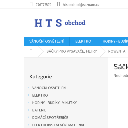
Přejít
776777570
htsobchod@seznam.cz
na
obsah
VÁNOČNÍ OSVĚTLENÍ
ELEKTRO
HODINY - BUDÍ
Domů
SÁČKY PRO VYSAVAČE, FILTRY
ROWENTA
P
Sáč
o
Přeskočit
s
Průměr
Neohod
Kategorie
kategorie
t
hodnoce
r
produkt
VÁNOČNÍ OSVĚTLENÍ
a
je
ELEKTRO
0,0
n
z
HODINY - BUDÍKY -MINUTKY
n
5
í
BATERIE
hvězdič
p
DOMÁCÍ SPOTŘEBIČE
a
ELEKTROINSTALAČNÍ MATERIÁL