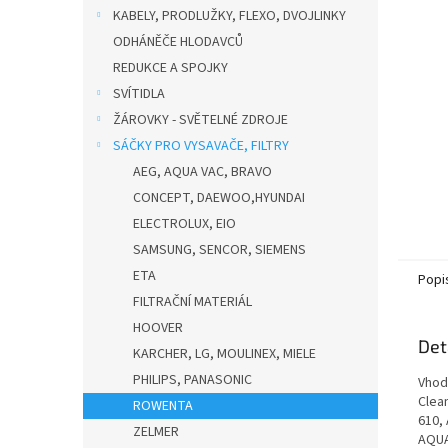
n
KABELY, PRODLUŽKY, FLEXO, DVOJLINKY
e
ODHÁNĚČE HLODAVCŮ
l
REDUKCE A SPOJKY
SVÍTIDLA
ŽÁROVKY - SVĚTELNÉ ZDROJE
SÁČKY PRO VYSAVAČE, FILTRY
AEG, AQUA VAC, BRAVO
CONCEPT, DAEWOO,HYUNDAI
ELECTROLUX, EIO
SAMSUNG, SENCOR, SIEMENS
ETA
Popi
FILTRAČNÍ MATERIÁL
HOOVER
Det
KARCHER, LG, MOULINEX, MIELE
PHILIPS, PANASONIC
Vhod
Clea
ROWENTA
610,
ZELMER
AQUA