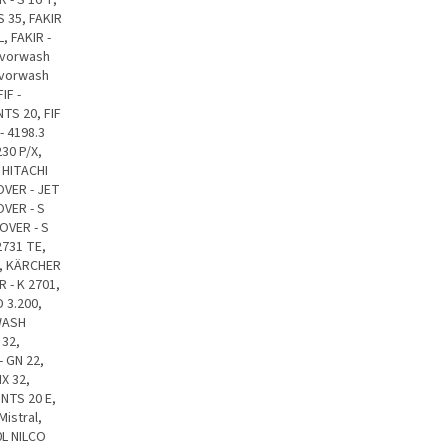
 S 35, FAKIR
L, FAKIR -
Lavorwash
Lavorwash
IF -
NTS 20, FIF
- 4198.3
30 P/X,
 HITACHI
OVER - JET
OVER - S
OVER - S
2731 TE,
0, KÄRCHER
 - K 2701,
 3.200,
WASH
32,
 GN 22,
X 32,
 NTS 20 E,
Mistral,
0L NILCO