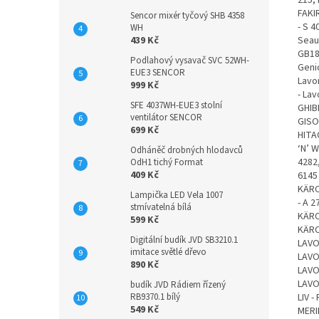
FAKIR
Sencor mixér tyčový SHB 4358
- S 4
WH
Seau 
439 Kč
GB18,
Podlahový vysavač SVC 52WH-
Genio
EUE3 SENCOR
Lavor
999 Kč
- Lav
SFE 4037WH-EUE3 stolní
GHIB
ventilátor SENCOR
GISO
699 Kč
HITA
‘N’ 
Odháněč drobných hlodavců
4282
OdH1 tichý Format
409 Kč
6145
KÄRC
Lampička LED Vela 1007
- A 
stmívatelná bílá
KÄRC
599 Kč
KÄRC
Digitální budík JVD SB3210.1
LAVO
imitace světlé dřevo
LAVO
890 Kč
LAVO
LAVO
budík JVD Rádiem řízený
LIV -
RB9370.1 bílý
549 Kč
MERI