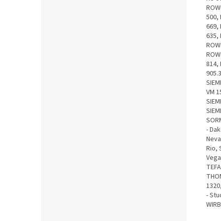
ROWE
500,
669,
635,
ROWE
ROWE
814,
905.
SIEM
VM 1
SIEME
SIEM
SORM
- Da
Neva
Rio,
Vega
TEFA
THOM
1320
- St
WIRB