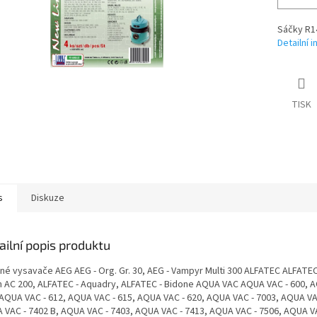
Sáčky R1
Detailní 
TISK
s
Diskuze
ailní popis produktu
né vysavače AEG AEG - Org. Gr. 30, AEG - Vampyr Multi 300 ALFATEC ALFATEC
n AC 200, ALFATEC - Aquadry, ALFATEC - Bidone AQUA VAC AQUA VAC - 600, 
 AQUA VAC - 612, AQUA VAC - 615, AQUA VAC - 620, AQUA VAC - 7003, AQUA VA
 VAC - 7402 B, AQUA VAC - 7403, AQUA VAC - 7413, AQUA VAC - 7506, AQUA VA