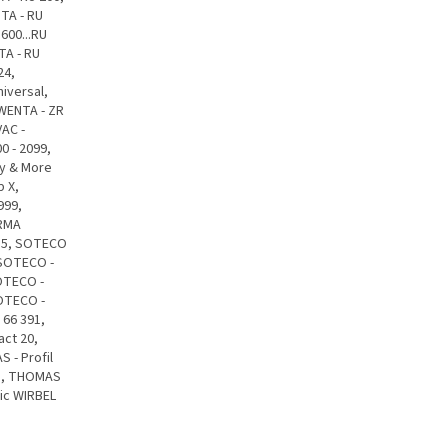
TA - RU
600...RU
TA - RU
24,
iversal,
WENTA - ZR
AC -
0 - 2099,
ry & More
 X,
999,
ORMA
15, SOTECO
 SOTECO -
OTECO -
SOTECO -
 66 391,
ct 20,
 - Profil
35, THOMAS
tic WIRBEL