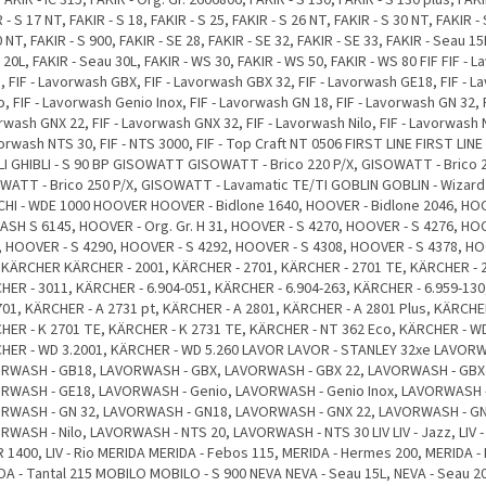
 - S 17 NT, FAKIR - S 18, FAKIR - S 25, FAKIR - S 26 NT, FAKIR - S 30 NT, FAKIR -
0 NT, FAKIR - S 900, FAKIR - SE 28, FAKIR - SE 32, FAKIR - SE 33, FAKIR - Seau 15
20L, FAKIR - Seau 30L, FAKIR - WS 30, FAKIR - WS 50, FAKIR - WS 80 FIF FIF - 
 FIF - Lavorwash GBX, FIF - Lavorwash GBX 32, FIF - Lavorwash GE18, FIF - 
, FIF - Lavorwash Genio Inox, FIF - Lavorwash GN 18, FIF - Lavorwash GN 32, F
wash GNX 22, FIF - Lavorwash GNX 32, FIF - Lavorwash Nilo, FIF - Lavorwash 
orwash NTS 30, FIF - NTS 3000, FIF - Top Craft NT 0506 FIRST LINE FIRST LINE 
LI GHIBLI - S 90 BP GISOWATT GISOWATT - Brico 220 P/X, GISOWATT - Brico 2
WATT - Brico 250 P/X, GISOWATT - Lavamatic TE/TI GOBLIN GOBLIN - Wizard
CHI - WDE 1000 HOOVER HOOVER - Bidlone 1640, HOOVER - Bidlone 2046, HO
WASH S 6145, HOOVER - Org. Gr. H 31, HOOVER - S 4270, HOOVER - S 4276, HO
, HOOVER - S 4290, HOOVER - S 4292, HOOVER - S 4308, HOOVER - S 4378, HO
 KÄRCHER KÄRCHER - 2001, KÄRCHER - 2701, KÄRCHER - 2701 TE, KÄRCHER - 
HER - 3011, KÄRCHER - 6.904-051, KÄRCHER - 6.904-263, KÄRCHER - 6.959-13
2701, KÄRCHER - A 2731 pt, KÄRCHER - A 2801, KÄRCHER - A 2801 Plus, KÄRCHER
HER - K 2701 TE, KÄRCHER - K 2731 TE, KÄRCHER - NT 362 Eco, KÄRCHER - WD
HER - WD 3.2001, KÄRCHER - WD 5.260 LAVOR LAVOR - STANLEY 32xe LAVOR
RWASH - GB18, LAVORWASH - GBX, LAVORWASH - GBX 22, LAVORWASH - GBX 
RWASH - GE18, LAVORWASH - Genio, LAVORWASH - Genio Inox, LAVORWASH -
RWASH - GN 32, LAVORWASH - GN18, LAVORWASH - GNX 22, LAVORWASH - GN
RWASH - Nilo, LAVORWASH - NTS 20, LAVORWASH - NTS 30 LIV LIV - Jazz, LIV -
 R 1400, LIV - Rio MERIDA MERIDA - Febos 115, MERIDA - Hermes 200, MERIDA - 
DA - Tantal 215 MOBILO MOBILO - S 900 NEVA NEVA - Seau 15L, NEVA - Seau 2