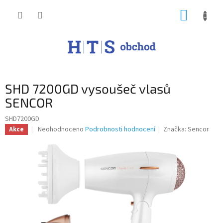
Přejít
NÁKUP
na
obsah
KOŠÍK
SHD 7200GD vysoušeč vlasů
SENCOR
SHD7200GD
Průměrné
Neohodnoceno
Podrobnosti hodnocení
Značka:
Sencor
Akce
hodnocení
produktu
je
0,0
z
5
hvězdiček.