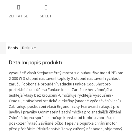
ZEPTAT SE
SDÍLET
Popis
Diskuze
Detailní popis produktu
Vysoušeč vlasů Stejnosměrný motor s dlouhou životností Příkon:
2 000 W 3 stupně nastavení teploty 2 stupně nastavení rychlosti
zaručují dokonalé proudění vzduchu Funkce Cool Shot pro
perfektní fixaci účesu Funkce Ionic -Zaručuje hedvábnější a
lesklejší vlasy bez kroucení -Umožňuje rychlejší vysoušení -
Omezuje působení statické elektřiny (snadné vyčesávání vlasů) -
Zabraňuje poškození vlasů Ergonomicky tvarovaná rukojeť pro
leváky i praváky Odnímatelná zadní mřížka pro snadnější čištění
Zvlněná topná spirála zaručuje konstantní teplotu zabraňující
poškození vlasů Závěsné očko Tepelná pojistka chrání motor
před přehřátím Příslušenství: Tenký zúžený nástavec, objemový