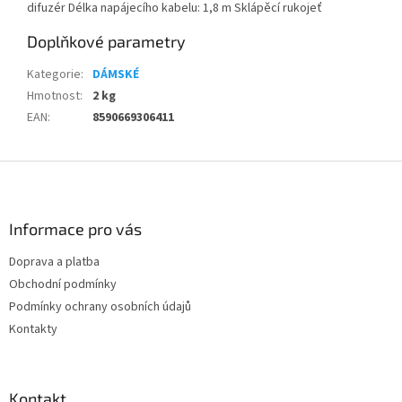
difuzér Délka napájecího kabelu: 1,8 m Sklápěcí rukojeť
Doplňkové parametry
Kategorie
:
DÁMSKÉ
Hmotnost
:
2 kg
EAN
:
8590669306411
Z
á
p
a
Informace pro vás
t
Doprava a platba
í
Obchodní podmínky
Podmínky ochrany osobních údajů
Kontakty
Kontakt