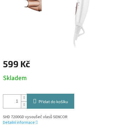
599 Kč
Měrná
Skladem
cena:
Přidat do košíku
SHD 7200GD vysoušeč vlasů SENCOR
Detailní informace