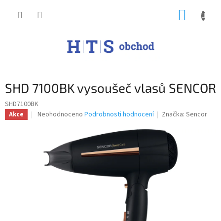
Přejít
NÁKUP
na
obsah
KOŠÍK
SHD 7100BK vysoušeč vlasů SENCOR
SHD7100BK
Průměrné
Neohodnoceno
Podrobnosti hodnocení
Značka:
Sencor
Akce
hodnocení
produktu
je
0,0
z
5
hvězdiček.