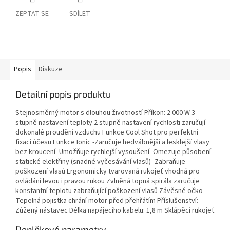
ZEPTAT SE
SDÍLET
Popis
Diskuze
Detailní popis produktu
Stejnosměrný motor s dlouhou životností Příkon: 2 000 W 3
stupně nastavení teploty 2 stupně nastavení rychlosti zaručují
dokonalé proudění vzduchu Funkce Cool Shot pro perfektní
fixaci účesu Funkce Ionic -Zaručuje hedvábnější a lesklejší vlasy
bez kroucení -Umožňuje rychlejší vysoušení -Omezuje působení
statické elektřiny (snadné vyčesávání vlasů) -Zabraňuje
poškození vlasů Ergonomicky tvarovaná rukojeť vhodná pro
ovládání levou i pravou rukou Zvlněná topná spirála zaručuje
konstantní teplotu zabraňující poškození vlasů Závěsné očko
Tepelná pojistka chrání motor před přehřátím Příslušenství:
Zúžený nástavec Délka napájecího kabelu: 1,8 m Sklápěcí rukojeť
Doplňkové parametry