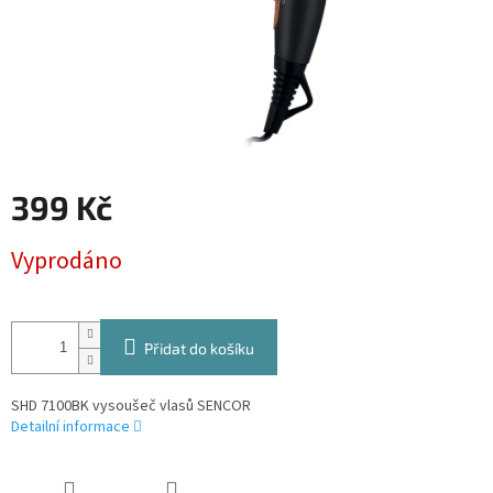
399 Kč
Měrná
Vyprodáno
cena:
Přidat do košíku
SHD 7100BK vysoušeč vlasů SENCOR
Detailní informace