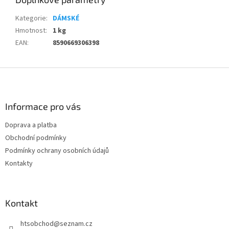
Kategorie
:
DÁMSKÉ
Hmotnost
:
1 kg
EAN
:
8590669306398
Z
á
p
a
Informace pro vás
t
Doprava a platba
í
Obchodní podmínky
Podmínky ochrany osobních údajů
Kontakty
Kontakt
htsobchod
@
seznam.cz