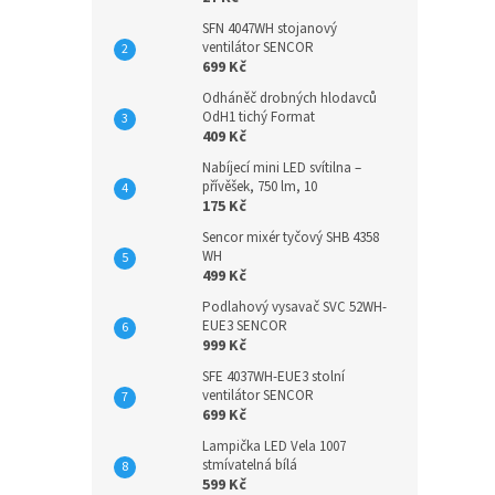
SFN 4047WH stojanový
ventilátor SENCOR
699 Kč
Odháněč drobných hlodavců
OdH1 tichý Format
409 Kč
Nabíjecí mini LED svítilna –
přívěšek, 750 lm, 10
175 Kč
Sencor mixér tyčový SHB 4358
WH
499 Kč
Podlahový vysavač SVC 52WH-
EUE3 SENCOR
999 Kč
SFE 4037WH-EUE3 stolní
ventilátor SENCOR
699 Kč
Lampička LED Vela 1007
stmívatelná bílá
599 Kč