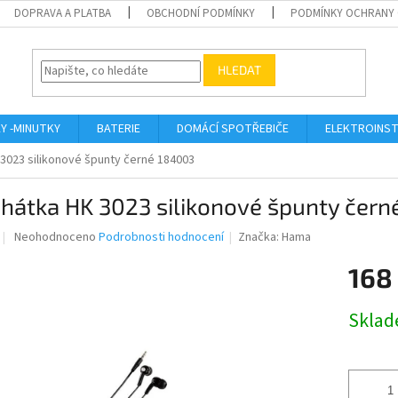
DOPRAVA A PLATBA
OBCHODNÍ PODMÍNKY
PODMÍNKY OCHRANY 
HLEDAT
KY -MINUTKY
BATERIE
DOMÁCÍ SPOTŘEBIČE
ELEKTROINST
 3023 silikonové špunty černé 184003
hátka HK 3023 silikonové špunty čer
Průměrné
Neohodnoceno
Podrobnosti hodnocení
Značka:
Hama
hodnocení
produktu
168
je
0,0
Měrná
Skla
z
cena:
5
hvězdiček.