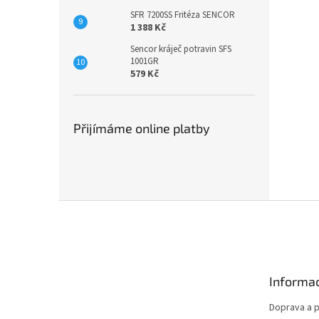
SFR 7200SS Fritéza SENCOR
1 388 Kč
Sencor kráječ potravin SFS
1001GR
579 Kč
Přijímáme online platby
Z
á
p
a
t
Informac
í
Doprava a p