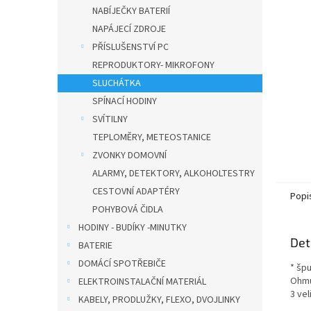
n
NABÍJEČKY BATERIÍ
e
NAPÁJECÍ ZDROJE
l
PŘÍSLUŠENSTVÍ PC
REPRODUKTORY- MIKROFONY
SLUCHÁTKA
SPÍNACÍ HODINY
SVÍTILNY
TEPLOMĚRY, METEOSTANICE
ZVONKY DOMOVNÍ
ALARMY, DETEKTORY, ALKOHOLTESTRY
CESTOVNÍ ADAPTÉRY
Popi
POHYBOVÁ ČIDLA
HODINY - BUDÍKY -MINUTKY
Det
BATERIE
DOMÁCÍ SPOTŘEBIČE
* šp
Ohmů
ELEKTROINSTALAČNÍ MATERIÁL
3 ve
KABELY, PRODLUŽKY, FLEXO, DVOJLINKY