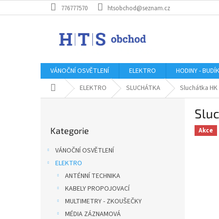
Přejít
776777570
htsobchod@seznam.cz
na
obsah
VÁNOČNÍ OSVĚTLENÍ
ELEKTRO
HODINY - BUDÍ
Domů
ELEKTRO
SLUCHÁTKA
Sluchátka HK
P
Sluc
o
Přeskočit
s
Kategorie
kategorie
Akce
t
r
VÁNOČNÍ OSVĚTLENÍ
a
ELEKTRO
n
ANTÉNNÍ TECHNIKA
n
í
KABELY PROPOJOVACÍ
p
MULTIMETRY - ZKOUŠEČKY
a
MÉDIA ZÁZNAMOVÁ