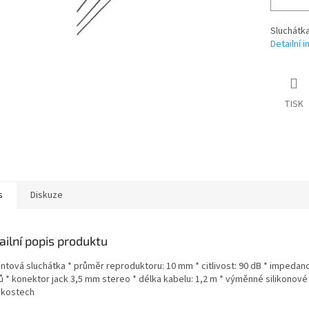
Sluchátka
Detailní 
TISK
s
Diskuze
ailní popis produktu
untová sluchátka * průměr reproduktoru: 10 mm * citlivost: 90 dB * impedanc
 * konektor jack 3,5 mm stereo * délka kabelu: 1,2 m * výměnné silikonové
likostech