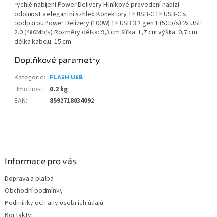
rychlé nabíjení Power Delivery Hliníkové provedení nabízí
odolnost a elegantní vzhled Konektory 1× USB-C 1× USB-C s
podporou Power Delivery (100W) 1× USB 3.2 gen 1 (5Gb/s) 2x USB
2.0 (480Mb/s) Rozměry délka: 9,3 cm šířka: 1,7 cm výška: 0,7 cm
délka kabelu: 15 cm
Doplňkové parametry
Kategorie
:
FLASH USB
Hmotnost
:
0.2 kg
EAN
:
8592718034092
Z
á
p
a
Informace pro vás
t
Doprava a platba
í
Obchodní podmínky
Podmínky ochrany osobních údajů
Kontakty