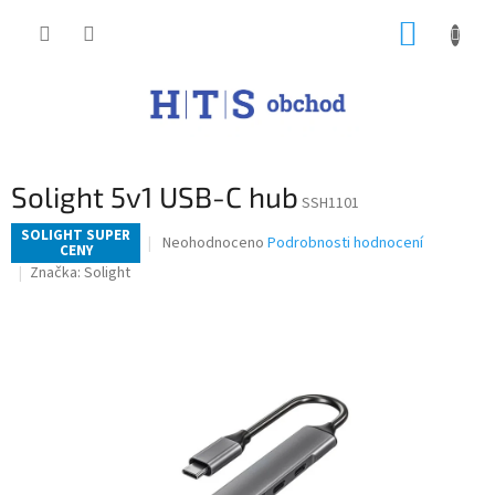
Přejít
NÁKUP
na
obsah
KOŠÍK
Solight 5v1 USB-C hub
SSH1101
SOLIGHT SUPER
Průměrné
Neohodnoceno
Podrobnosti hodnocení
CENY
hodnocení
Značka:
Solight
produktu
je
0,0
z
5
hvězdiček.