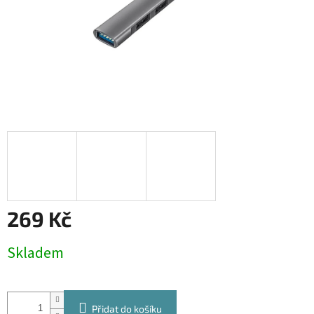
269 Kč
Měrná
Skladem
cena:
Přidat do košíku