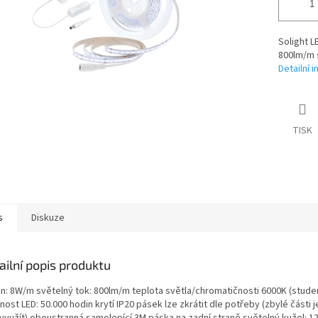
Solight 
800lm/m 
Detailní 
TISK
s
Diskuze
ailní popis produktu
on: 8W/m světelný tok: 800lm/m teplota světla/chromatičnosti 6000K (studen
nost LED: 50.000 hodin krytí IP20 pásek lze zkrátit dle potřeby (zbylé části