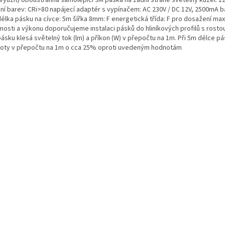
 využít) oboustranná samolepící 3M páska na zadní straně světelný kužel: 1
ní barev: CRi>80 napájecí adaptér s vypínačem: AC 230V / DC 12V, 2500mA b
délka pásku na cívce: 5m šířka 8mm: F energetická třída: F pro dosažení max
tnosti a výkonu doporučujeme instalaci pásků do hliníkových profilů s rosto
ásku klesá světelný tok (lm) a příkon (W) v přepočtu na 1m. Při 5m délce pá
oty v přepočtu na 1m o cca 25% oproti uvedeným hodnotám