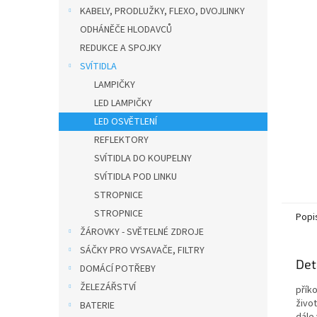
n
KABELY, PRODLUŽKY, FLEXO, DVOJLINKY
e
ODHÁNĚČE HLODAVCŮ
l
REDUKCE A SPOJKY
SVÍTIDLA
LAMPIČKY
LED LAMPIČKY
LED OSVĚTLENÍ
REFLEKTORY
SVÍTIDLA DO KOUPELNY
SVÍTIDLA POD LINKU
STROPNICE
STROPNICE
Popi
ŽÁROVKY - SVĚTELNÉ ZDROJE
SÁČKY PRO VYSAVAČE, FILTRY
Det
DOMÁCÍ POTŘEBY
ŽELEZÁŘSTVÍ
přík
život
BATERIE