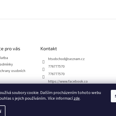
e pro vás
Kontakt
latba
htsobchod
@
seznam.cz
podmínky
776777570
chrany osobních
776777570
https://www.facebook.co
m/Elektro-Vr%C5%A1ovi
ck%C3%A1-22921462467
oužívá soubory cookie. Dalším procházením tohoto webu
7338
ouhlas s jejich používáním.. Více informací
zde
.
í