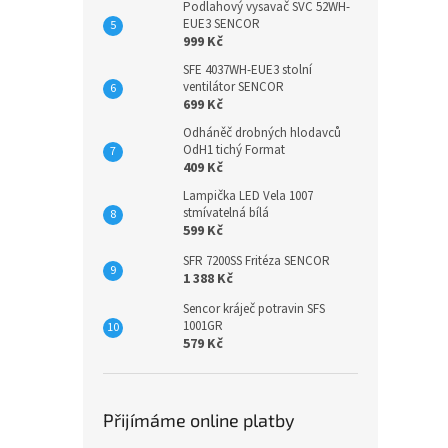
Podlahový vysavač SVC 52WH-
EUE3 SENCOR
999 Kč
SFE 4037WH-EUE3 stolní
ventilátor SENCOR
699 Kč
Odháněč drobných hlodavců
OdH1 tichý Format
409 Kč
Lampička LED Vela 1007
stmívatelná bílá
599 Kč
SFR 7200SS Fritéza SENCOR
1 388 Kč
Sencor kráječ potravin SFS
1001GR
579 Kč
Přijímáme online platby