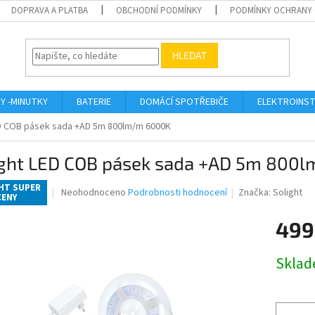
DOPRAVA A PLATBA
OBCHODNÍ PODMÍNKY
PODMÍNKY OCHRANY 
HLEDAT
KY -MINUTKY
BATERIE
DOMÁCÍ SPOTŘEBIČE
ELEKTROINST
ED COB pásek sada +AD 5m 800lm/m 6000K
ight LED COB pásek sada +AD 5m 800
HT SUPER
Průměrné
Neohodnoceno
Podrobnosti hodnocení
Značka:
Solight
CENY
hodnocení
produktu
499
je
0,0
Měrná
z
Skla
cena:
5
hvězdiček.