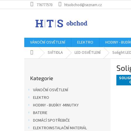
Přejít
776777570
htsobchod@seznam.cz
na
obsah
VÁNOČNÍ OSVĚTLENÍ
ELEKTRO
HODINY - BUDÍ
Domů
SVÍTIDLA
LED OSVĚTLENÍ
Solight L
P
Sol
o
Přeskočit
s
Kategorie
kategorie
SOLIG
t
r
VÁNOČNÍ OSVĚTLENÍ
a
ELEKTRO
n
HODINY - BUDÍKY -MINUTKY
n
í
BATERIE
p
DOMÁCÍ SPOTŘEBIČE
a
ELEKTROINSTALAČNÍ MATERIÁL