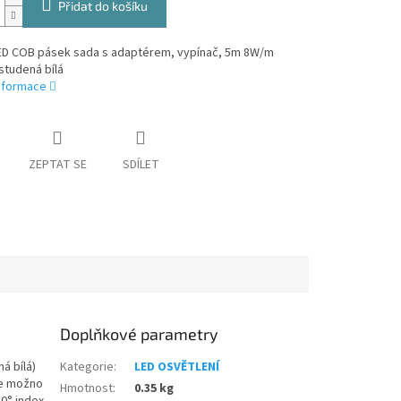
Přidat do košíku
LED COB pásek sada s adaptérem, vypínač, 5m 8W/m
studená bílá
informace
ZEPTAT SE
SDÍLET
Doplňkové parametry
á bílá)
Kategorie
:
LED OSVĚTLENÍ
 je možno
Hmotnost
:
0.35 kg