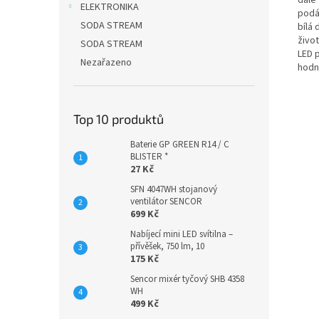
dále
ELEKTRONIKA
podá
SODA STREAM
bílá 
živo
SODA STREAM
LED p
Nezařazeno
hodn
Top 10 produktů
Baterie GP GREEN R14 / C
BLISTER *
27 Kč
SFN 4047WH stojanový
ventilátor SENCOR
699 Kč
Nabíjecí mini LED svítilna –
přívěšek, 750 lm, 10
175 Kč
Sencor mixér tyčový SHB 4358
WH
499 Kč