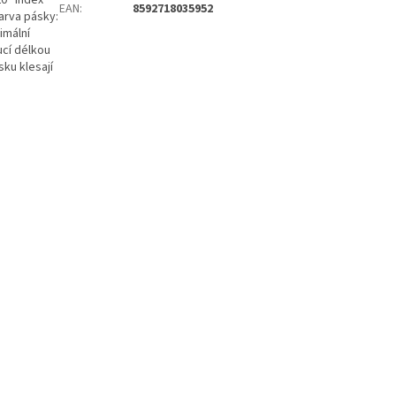
20° index
EAN
:
8592718035952
arva pásky:
imální
ucí délkou
sku klesají