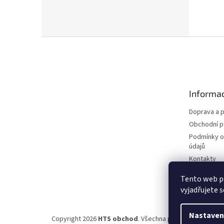
Z
á
p
a
t
Informac
í
Doprava a p
Obchodní 
Podmínky o
údajů
Kontakty
Tento web p
vyjadřujete s
Nastaven
Copyright 2026
HTS obchod
. Všechna práva vyhrazena.