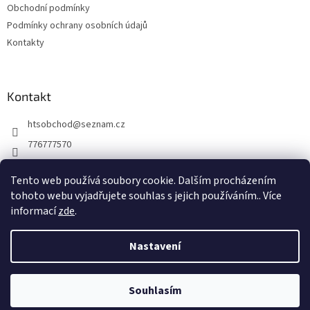
Obchodní podmínky
Podmínky ochrany osobních údajů
Kontakty
Kontakt
htsobchod
@
seznam.cz
776777570
776777570
Tento web používá soubory cookie. Dalším procházením
https://www.facebook.com/Elektro-Vr%C5%A1ovick%C3%A1-229
tohoto webu vyjadřujete souhlas s jejich používáním.. Více
214624677338
informací
zde
.
Nastavení
Vytvořil Shoptet
Souhlasím
Copyright 2026
HTS obchod
. Všechna práva vyhrazena.