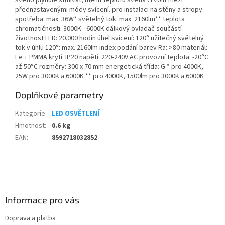
světlo plynule stmívat, měnit teplotu světla či volit mezi
přednastavenými módy svícení. pro instalaci na stěny a stropy
spotřeba: max. 36W* světelný tok: max. 2160lm** teplota
chromatičnosti: 3000K - 6000K dálkový ovladač součástí
životnost LED: 20.000 hodin úhel svícení: 120° užitečný světelný
tok v úhlu 120°: max. 2160lm index podání barev Ra: >80 materiál:
Fe + PMMA krytí: IP20 napětí: 220-240V AC provozní teplota: -20°C
až 50°C rozměry: 300 x 70 mm energetická třída: G * pro 4000K,
25W pro 3000K a 6000K ** pro 4000K, 1500lm pro 3000K a 6000K
Doplňkové parametry
Kategorie
:
LED OSVĚTLENÍ
Hmotnost
:
0.6 kg
EAN
:
8592718032852
Z
á
p
a
Informace pro vás
t
Doprava a platba
í