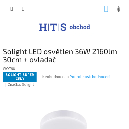
Přejít
NÁKUP
na
obsah
KOŠÍK
Solight LED osvětlen 36W 2160lm
30cm + ovladač
WO798
SOLIGHT SUPER
Průměrné
Neohodnoceno
Podrobnosti hodnocení
CENY
hodnocení
Značka:
Solight
produktu
je
0,0
z
5
hvězdiček.