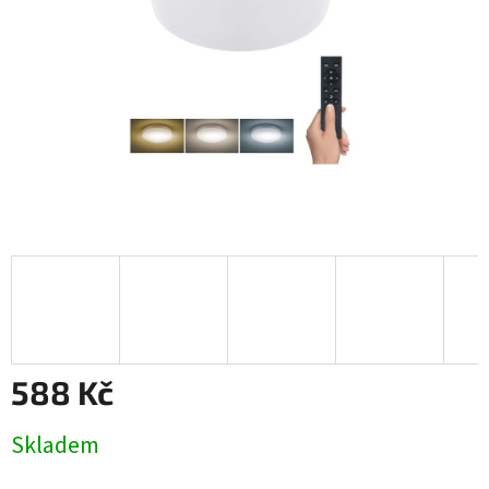
588 Kč
Měrná
Skladem
cena: