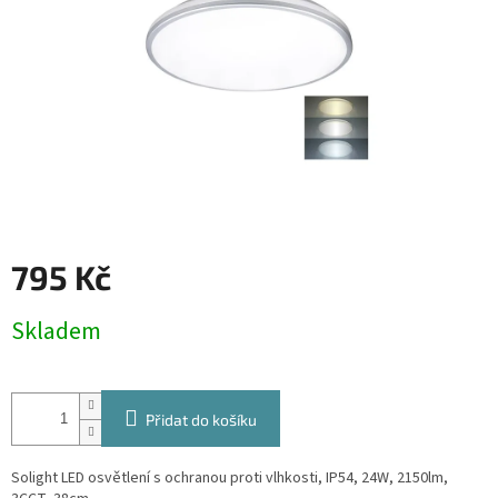
795 Kč
Měrná
Skladem
cena:
Přidat do košíku
Solight LED osvětlení s ochranou proti vlhkosti, IP54, 24W, 2150lm,