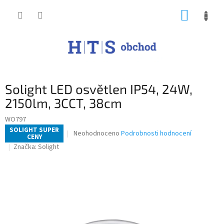
Přejít
NÁKUP
na
obsah
KOŠÍK
Solight LED osvětlen IP54, 24W,
2150lm, 3CCT, 38cm
WO797
SOLIGHT SUPER
Průměrné
Neohodnoceno
Podrobnosti hodnocení
CENY
hodnocení
Značka:
Solight
produktu
je
0,0
z
5
hvězdiček.