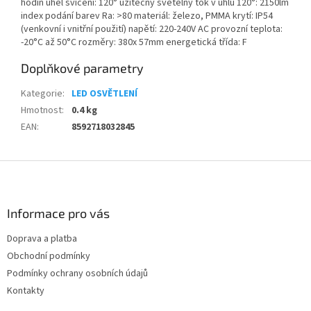
hodin úhel svícení: 120° užitečný světelný tok v úhlu 120°: 2150lm
index podání barev Ra: >80 materiál: železo, PMMA krytí: IP54
(venkovní i vnitřní použití) napětí: 220-240V AC provozní teplota:
-20°C až 50°C rozměry: 380x 57mm energetická třída: F
Doplňkové parametry
Kategorie
:
LED OSVĚTLENÍ
Hmotnost
:
0.4 kg
EAN
:
8592718032845
Z
á
p
a
Informace pro vás
t
Doprava a platba
í
Obchodní podmínky
Podmínky ochrany osobních údajů
Kontakty