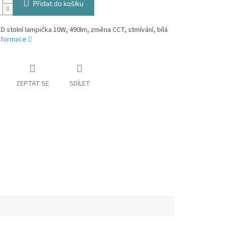
Přidat do košíku
ED stolní lampička 10W, 490lm, změna CCT, stmívání, bílá
informace
ZEPTAT SE
SDÍLET