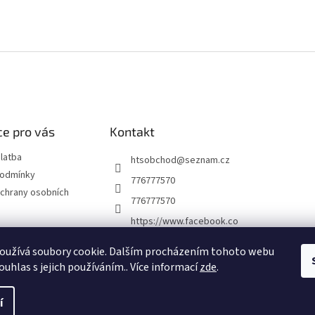
e pro vás
Kontakt
latba
htsobchod
@
seznam.cz
podmínky
776777570
chrany osobních
776777570
https://www.facebook.co
m/Elektro-Vr%C5%A1ovi
ck%C3%A1-22921462467
oužívá soubory cookie. Dalším procházením tohoto webu
7338
ouhlas s jejich používáním.. Více informací
zde
.
í