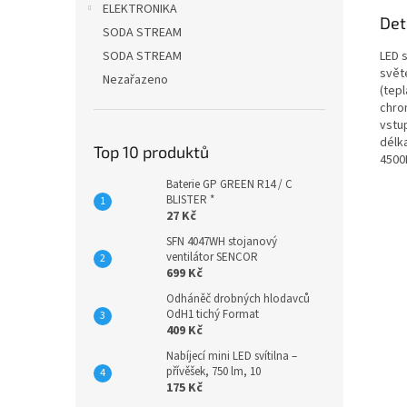
ELEKTRONIKA
Det
SODA STREAM
LED 
SODA STREAM
světe
Nezařazeno
(tepl
chro
vstu
délka
Top 10 produktů
4500
Baterie GP GREEN R14 / C
BLISTER *
27 Kč
SFN 4047WH stojanový
ventilátor SENCOR
699 Kč
Odháněč drobných hlodavců
OdH1 tichý Format
409 Kč
Nabíjecí mini LED svítilna –
přívěšek, 750 lm, 10
175 Kč