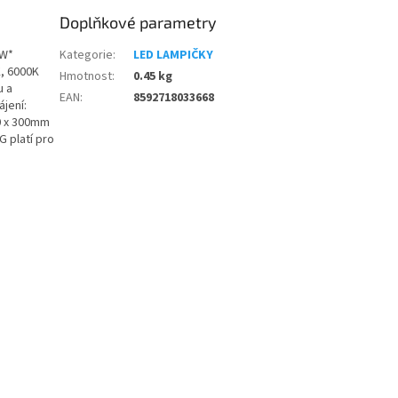
Doplňkové parametry
0W*
Kategorie
:
LED LAMPIČKY
K, 6000K
Hmotnost
:
0.45 kg
u a
EAN
:
8592718033668
jení:
20 x 300mm
G platí pro