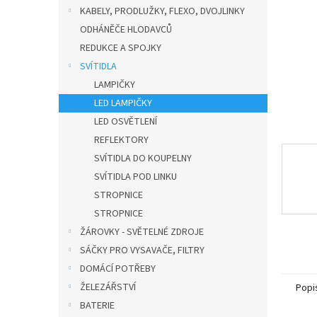
n
KABELY, PRODLUŽKY, FLEXO, DVOJLINKY
e
ODHÁNĚČE HLODAVCŮ
l
REDUKCE A SPOJKY
SVÍTIDLA
LAMPIČKY
LED LAMPIČKY
LED OSVĚTLENÍ
REFLEKTORY
SVÍTIDLA DO KOUPELNY
SVÍTIDLA POD LINKU
STROPNICE
STROPNICE
ŽÁROVKY - SVĚTELNÉ ZDROJE
SÁČKY PRO VYSAVAČE, FILTRY
DOMÁCÍ POTŘEBY
ŽELEZÁŘSTVÍ
Popi
BATERIE