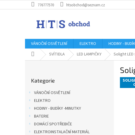
Přejít
776777570
htsobchod@seznam.cz
na
obsah
VÁNOČNÍ OSVĚTLENÍ
ELEKTRO
HODINY - BUDÍ
Domů
SVÍTIDLA
LED LAMPIČKY
Solight LED
P
Soli
o
Přeskočit
s
Kategorie
kategorie
SOLIG
t
r
VÁNOČNÍ OSVĚTLENÍ
a
ELEKTRO
n
HODINY - BUDÍKY -MINUTKY
n
í
BATERIE
p
DOMÁCÍ SPOTŘEBIČE
a
ELEKTROINSTALAČNÍ MATERIÁL