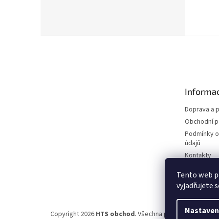
Z
á
p
a
t
Informac
í
Doprava a p
Obchodní 
Podmínky o
údajů
Kontakty
Tento web p
vyjadřujete s
Nastaven
Copyright 2026
HTS obchod
. Všechna práva vyhrazena.