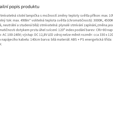
ailní popis produktu
stmívatelná stolní lampička s možností změny teploty světla příkon: max. 1
lný tok: max. 490lm* volitelná teplota světla (chromatičnosti): 3000K, 4500
á, neutrální a studená bílá) stmívatelná: plynulé stmívání zapínání,změna jas
matičnosti dotykem prstu úhel svícení: 120° index podání barev: CRi>80 napá
p: AC 100-240V; výstup: DC 12,8V LED zdroj nelze měnit rozměr: cca 330 x 1
 napájecího kabelu: 140cm barva: bílá materiál: ABS + PS energetická třída: 
K