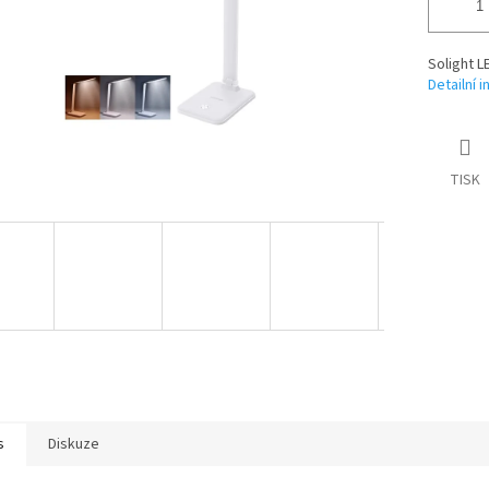
Solight L
Detailní 
TISK
s
Diskuze