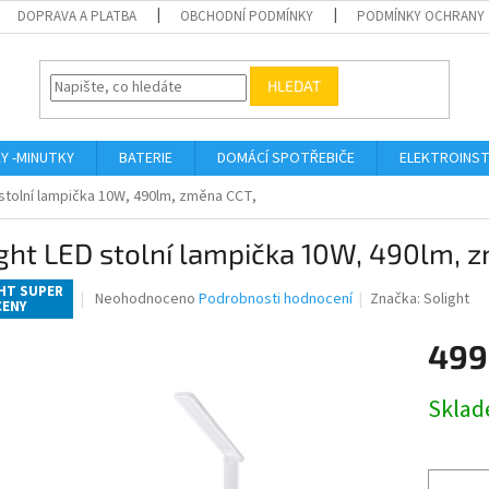
DOPRAVA A PLATBA
OBCHODNÍ PODMÍNKY
PODMÍNKY OCHRANY 
HLEDAT
KY -MINUTKY
BATERIE
DOMÁCÍ SPOTŘEBIČE
ELEKTROINST
 stolní lampička 10W, 490lm, změna CCT,
ght LED stolní lampička 10W, 490lm, 
HT SUPER
Průměrné
Neohodnoceno
Podrobnosti hodnocení
Značka:
Solight
CENY
hodnocení
produktu
499
je
0,0
Měrná
z
Skla
cena:
5
hvězdiček.