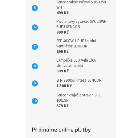
Sencor mixér tyčový SHB 4358
WH
499 Kč
Podlahový vysavač SVC 52WH-
EUE3 SENCOR
999 Kč
SFE 4037WH-EUE3 stolní
ventilátor SENCOR
699 Kč
Lampička LED Vela 1007
stmívatelná bílá
599 Kč
SFR 7200SS Fritéza SENCOR
1 388 Kč
Sencor kráječ potravin SFS
1001GR
579 Kč
Přijímáme online platby