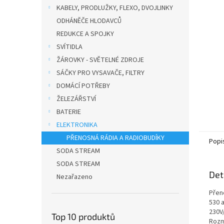
n
KABELY, PRODLUŽKY, FLEXO, DVOJLINKY
e
ODHÁNĚČE HLODAVCŮ
l
REDUKCE A SPOJKY
SVÍTIDLA
ŽÁROVKY - SVĚTELNÉ ZDROJE
SÁČKY PRO VYSAVAČE, FILTRY
DOMÁCÍ POTŘEBY
ŽELEZÁŘSTVÍ
BATERIE
ELEKTRONIKA
PŘENOSNÁ RÁDIA A RADIOBUDÍKY
Popi
SODA STREAM
SODA STREAM
Det
Nezařazeno
Přen
530 
230V
Top 10 produktů
Rozm