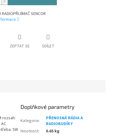
B RADIOPŘIJÍMAČ SENCOR
informace
ZEPTAT SE
SDÍLET
Doplňkové parametry
M rozsah:
PŘENOSNÁ RÁDIA A
Kategorie
:
: AC
RADIOBUDÍKY
otřeba: 5W
Hmotnost
:
0.65 kg