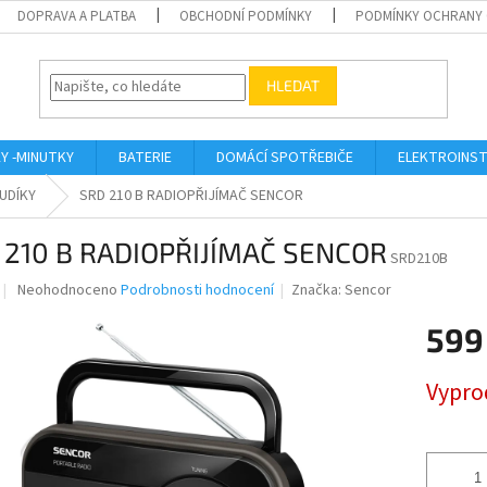
DOPRAVA A PLATBA
OBCHODNÍ PODMÍNKY
PODMÍNKY OCHRANY 
HLEDAT
KY -MINUTKY
BATERIE
DOMÁCÍ SPOTŘEBIČE
ELEKTROINST
UDÍKY
SRD 210 B RADIOPŘIJÍMAČ SENCOR
 210 B RADIOPŘIJÍMAČ SENCOR
SRD210B
Průměrné
Neohodnoceno
Podrobnosti hodnocení
Značka:
Sencor
hodnocení
produktu
599
je
0,0
Měrná
Vypro
z
cena:
5
hvězdiček.