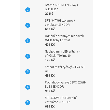
Baterie GP GREEN R14 / C
BLISTER *
27 Kč
SFN 4047WH stojanový
ventilátor SENCOR
699 Kč
Odháněč drobných hlodavců
OdH1 tichý Format
409 Kč
Nabíjecí mini LED svítilna –
přívěšek, 750 lm, 10
175 Kč
Sencor mixér tyčový SHB 4358
WH
499 Kč
Podlahový vysavač SVC 52WH-
EUE3 SENCOR
999 Kč
SFE 4037WH-EUE3 stolní
ventilátor SENCOR
699 Kč