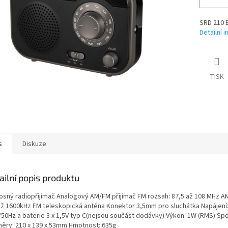
SRD 210 
Detailní 
TISK
s
Diskuze
ailní popis produktu
osný radiopřijímač Analogový AM/FM přijímač FM rozsah: 87,5 až 108 MHz A
až 1600kHz FM teleskopická anténa Konektor 3,5mm pro sluchátka Napájení
/50Hz a baterie 3 x 1,5V typ C(nejsou součást dodávky) Výkon: 1W (RMS) Sp
ěry: 210 x 139 x 53mm Hmotnost: 635g