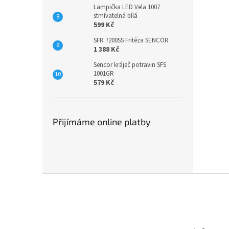
Lampička LED Vela 1007
stmívatelná bílá
599 Kč
SFR 7200SS Fritéza SENCOR
1 388 Kč
Sencor kráječ potravin SFS
1001GR
579 Kč
Přijímáme online platby
Z
á
p
a
t