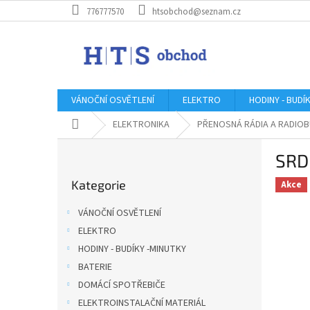
Přejít
776777570
htsobchod@seznam.cz
na
obsah
VÁNOČNÍ OSVĚTLENÍ
ELEKTRO
HODINY - BUDÍ
Domů
ELEKTRONIKA
PŘENOSNÁ RÁDIA A RADIOB
P
SRD
o
Přeskočit
s
Kategorie
kategorie
Akce
t
r
VÁNOČNÍ OSVĚTLENÍ
a
ELEKTRO
n
HODINY - BUDÍKY -MINUTKY
n
í
BATERIE
p
DOMÁCÍ SPOTŘEBIČE
a
ELEKTROINSTALAČNÍ MATERIÁL