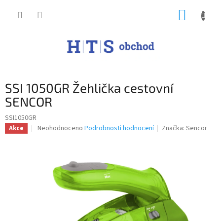
Přejít
NÁKUP
na
obsah
KOŠÍK
SSI 1050GR Žehlička cestovní
SENCOR
SSI1050GR
Průměrné
Neohodnoceno
Podrobnosti hodnocení
Značka:
Sencor
Akce
hodnocení
produktu
je
0,0
z
5
hvězdiček.