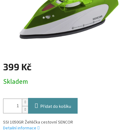
399 Kč
Měrná
Skladem
cena:
Přidat do košíku
SSI 1050GR Žehlička cestovní SENCOR
Detailní informace