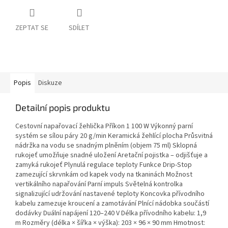
ZEPTAT SE
SDÍLET
Popis
Diskuze
Detailní popis produktu
Cestovní napařovací žehlička Příkon 1 100 W Výkonný parní
systém se sílou páry 20 g/min Keramická žehlící plocha Průsvitná
nádržka na vodu se snadným plněním (objem 75 ml) Sklopná
rukojeť umožňuje snadné uložení Aretační pojistka – odjišťuje a
zamyká rukojeť Plynulá regulace teploty Funkce Drip-Stop
zamezující skrvnkám od kapek vody na tkaninách Možnost
vertikálního napařování Parní impuls Světelná kontrolka
signalizující udržování nastavené teploty Koncovka přívodního
kabelu zamezuje kroucení a zamotávání Plnící nádobka součástí
dodávky Duální napájení 120–240 V Délka přívodního kabelu: 1,9
m Rozměry (délka × šířka × výška): 203 × 96 × 90 mm Hmotnost: