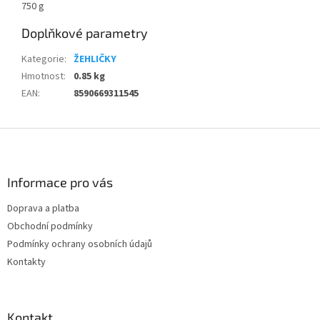
750 g
Doplňkové parametry
Kategorie
:
ŽEHLIČKY
Hmotnost
:
0.85 kg
EAN
:
8590669311545
Z
á
p
a
Informace pro vás
t
Doprava a platba
í
Obchodní podmínky
Podmínky ochrany osobních údajů
Kontakty
Kontakt