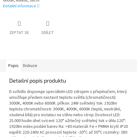
6000K, kulaté, 38cm
Detailní informace
ZEPTAT SE
SDÍLET
Popis
Diskuze
Detailní popis produktu
D svítidlo disponuje speciálním LED zdrojem s přepínačem, který
umožňuje předem nastavit teplotu světla (chromatičnosti)
3000K, 4000K nebo 6000K. příkon: 24W světelný tok: 1920lm
teplota chromatičnosti: 3000K, 4000K, 6000K (teplá, neutrální,
studená bílá) pro instalaci na stěnu nebo strop životnost LED:
25.000 hodin úhel svícení: 120° užitečný světelný tok v úhlu 120°:
1920lm index podání barev Ra: >80 materiál: Fe + PMMA krytí: IP20
napětí: 220-240V AC provozní teplota: -20°C až 50°C rozměry: 380