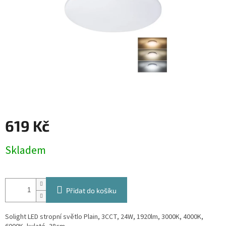
619 Kč
Měrná
Skladem
cena:
Přidat do košíku
Solight LED stropní světlo Plain, 3CCT, 24W, 1920lm, 3000K, 4000K,