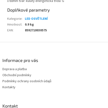
x 60mm tvar: kulatý energetická třída: G
Doplňkové parametry
Kategorie
:
LED OSVĚTLENÍ
Hmotnost
:
0.9 kg
EAN
:
8592718030575
Z
á
p
a
Informace pro vás
t
Doprava a platba
í
Obchodní podmínky
Podmínky ochrany osobních údajů
Kontakty
Kontakt