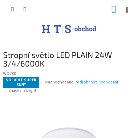
Přejít
NÁKUP
na
obsah
KOŠÍK
Stropní světlo LED PLAIN 24W
3/4/6000K
WO788
SOLIGHT SUPER
Průměrné
Neohodnoceno
Podrobnosti hodnocení
CENY
hodnocení
Značka:
Solight
produktu
je
0,0
z
5
hvězdiček.