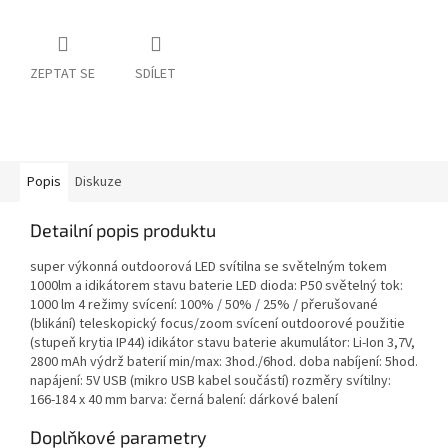
ZEPTAT SE
SDÍLET
Popis
Diskuze
Detailní popis produktu
super výkonná outdoorová LED svítilna se světelným tokem
1000lm a idikátorem stavu baterie LED dioda: P50 světelný tok:
1000 lm 4 režimy svícení: 100% / 50% / 25% / přerušované
(blikání) teleskopický focus/zoom svícení outdoorové použitie
(stupeň krytia IP44) idikátor stavu baterie akumulátor: Li-Ion 3,7V,
2800 mAh výdrž baterií min/max: 3hod./6hod. doba nabíjení: 5hod.
napájení: 5V USB (mikro USB kabel součástí) rozměry svítilny:
166-184 x 40 mm barva: černá balení: dárkové balení
Doplňkové parametry