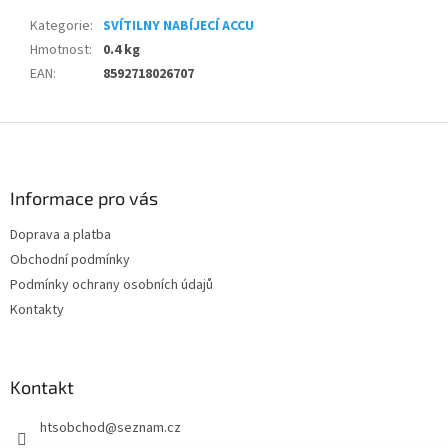
Kategorie
:
SVÍTILNY NABÍJECÍ ACCU
Hmotnost
:
0.4 kg
EAN
:
8592718026707
Z
á
p
a
Informace pro vás
t
Doprava a platba
í
Obchodní podmínky
Podmínky ochrany osobních údajů
Kontakty
Kontakt
htsobchod
@
seznam.cz