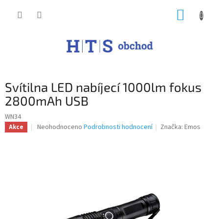
Přejít
NÁKUP
na
obsah
KOŠÍK
Svítilna LED nabíjecí 1000lm fokus
2800mAh USB
WN34
Průměrné
Neohodnoceno
Podrobnosti hodnocení
Značka:
Emos
Akce
hodnocení
produktu
je
0,0
z
5
hvězdiček.