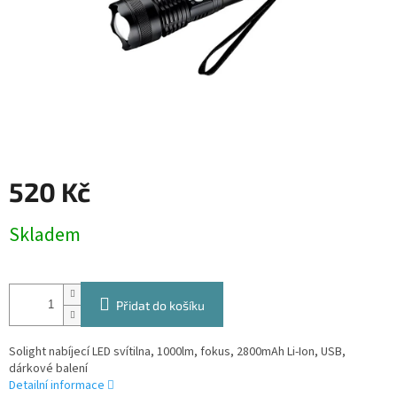
520 Kč
Měrná
Skladem
cena:
Přidat do košíku
Solight nabíjecí LED svítilna, 1000lm, fokus, 2800mAh Li-Ion, USB,
dárkové balení
Detailní informace