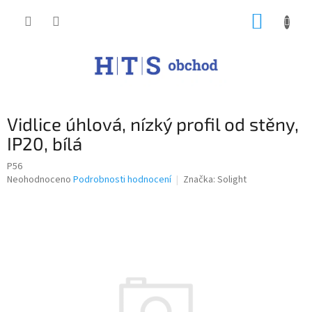
Přejít
NÁKUP
na
obsah
KOŠÍK
Vidlice úhlová, nízký profil od stěny,
IP20, bílá
P56
Průměrné
Neohodnoceno
Podrobnosti hodnocení
Značka:
Solight
hodnocení
produktu
je
0,0
z
5
hvězdiček.