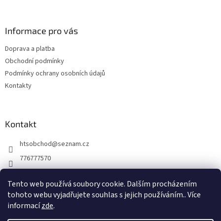
á
p
a
Informace pro vás
t
Doprava a platba
í
Obchodní podmínky
Podmínky ochrany osobních údajů
Kontakty
Kontakt
htsobchod
@
seznam.cz
776777570
776777570
Tento web používá soubory cookie. Dalším procházením
https://www.facebook.com/Elektro-Vr%C5%A1ovick%C3%A1-229
tohoto webu vyjadřujete souhlas s jejich používáním.. Více
214624677338
informací
zde
.