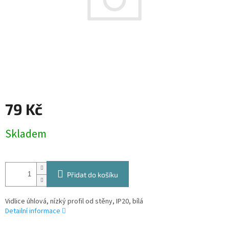
79 Kč
Měrná
Skladem
cena:
Přidat do košíku
Vidlice úhlová, nízký profil od stěny, IP20, bílá
Detailní informace