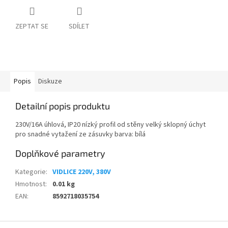
ZEPTAT SE
SDÍLET
Popis
Diskuze
Detailní popis produktu
230V/16A úhlová, IP20 nízký profil od stěny velký sklopný úchyt
pro snadné vytažení ze zásuvky barva: bílá
Doplňkové parametry
Kategorie
:
VIDLICE 220V, 380V
Hmotnost
:
0.01 kg
EAN
:
8592718035754
Z