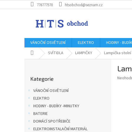
Přejít
776777570
htsobchod@seznam.cz
na
obsah
VÁNOČNÍ OSVĚTLENÍ
ELEKTRO
HODINY - BUDÍ
Domů
SVÍTIDLA
LAMPIČKY
Lampička stolní
P
Lamp
o
Přeskočit
s
Průměr
Neohod
Kategorie
kategorie
t
hodnoce
r
produkt
VÁNOČNÍ OSVĚTLENÍ
a
je
ELEKTRO
0,0
n
z
HODINY - BUDÍKY -MINUTKY
n
5
í
BATERIE
hvězdič
p
DOMÁCÍ SPOTŘEBIČE
a
ELEKTROINSTALAČNÍ MATERIÁL