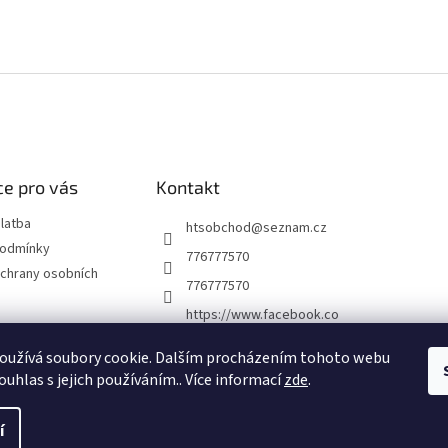
e pro vás
Kontakt
latba
htsobchod
@
seznam.cz
podmínky
776777570
chrany osobních
776777570
https://www.facebook.co
m/Elektro-Vr%C5%A1ovi
ck%C3%A1-22921462467
oužívá soubory cookie. Dalším procházením tohoto webu
7338
ouhlas s jejich používáním.. Více informací
zde
.
í