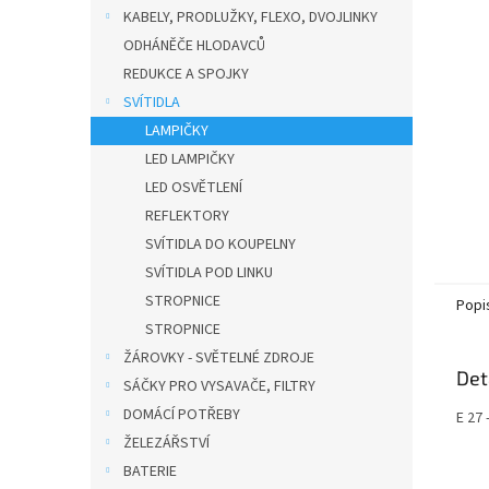
n
KABELY, PRODLUŽKY, FLEXO, DVOJLINKY
e
ODHÁNĚČE HLODAVCŮ
l
REDUKCE A SPOJKY
SVÍTIDLA
LAMPIČKY
LED LAMPIČKY
LED OSVĚTLENÍ
REFLEKTORY
SVÍTIDLA DO KOUPELNY
SVÍTIDLA POD LINKU
STROPNICE
Popi
STROPNICE
ŽÁROVKY - SVĚTELNÉ ZDROJE
Det
SÁČKY PRO VYSAVAČE, FILTRY
DOMÁCÍ POTŘEBY
E 27 
ŽELEZÁŘSTVÍ
BATERIE