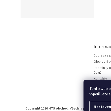
Z
á
p
a
t
Informac
í
Doprava a p
Obchodní 
Podmínky o
údajů
Kontakty
Tento web p
vyjadřujete s
Nastaven
Copyright 2026
HTS obchod
. Všechna práva vyhrazena.