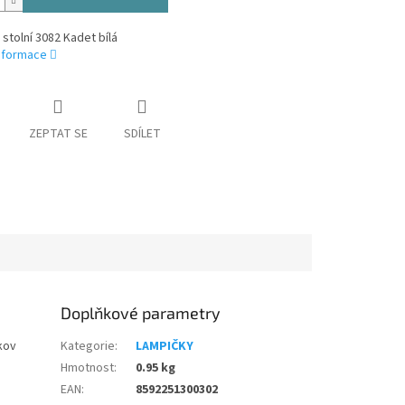
stolní 3082 Kadet bílá
informace
ZEPTAT SE
SDÍLET
Doplňkové parametry
 kov
Kategorie
:
LAMPIČKY
Hmotnost
:
0.95 kg
EAN
:
8592251300302