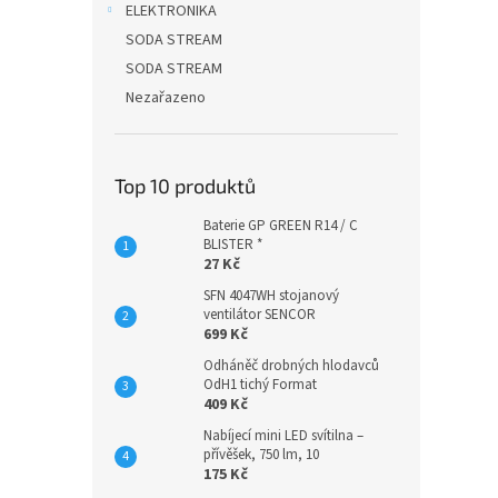
ELEKTRONIKA
SODA STREAM
SODA STREAM
Nezařazeno
Top 10 produktů
Baterie GP GREEN R14 / C
BLISTER *
27 Kč
SFN 4047WH stojanový
ventilátor SENCOR
699 Kč
Odháněč drobných hlodavců
OdH1 tichý Format
409 Kč
Nabíjecí mini LED svítilna –
přívěšek, 750 lm, 10
175 Kč