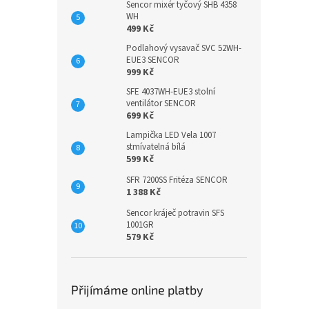
Sencor mixér tyčový SHB 4358
WH
499 Kč
Podlahový vysavač SVC 52WH-
EUE3 SENCOR
999 Kč
SFE 4037WH-EUE3 stolní
ventilátor SENCOR
699 Kč
Lampička LED Vela 1007
stmívatelná bílá
599 Kč
SFR 7200SS Fritéza SENCOR
1 388 Kč
Sencor kráječ potravin SFS
1001GR
579 Kč
Přijímáme online platby