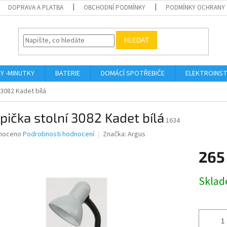
DOPRAVA A PLATBA
OBCHODNÍ PODMÍNKY
PODMÍNKY OCHRANY 
HLEDAT
KY -MINUTKY
BATERIE
DOMÁCÍ SPOTŘEBIČE
ELEKTROINST
 3082 Kadet bílá
ička stolní 3082 Kadet bílá
1634
né
noceno
Podrobnosti hodnocení
Značka:
Argus
ní
265
u
Měrná
Skla
cena:
ek.