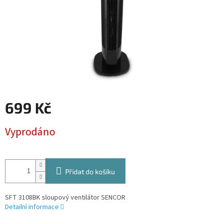
699 Kč
Měrná
Vyprodáno
cena:
Přidat do košíku
SFT 3108BK sloupový ventilátor SENCOR
Detailní informace