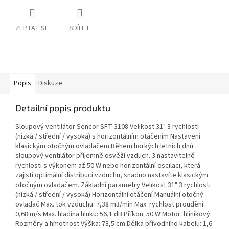
ZEPTAT SE
SDÍLET
Popis
Diskuze
Detailní popis produktu
Sloupový ventilátor Sencor SFT 3108 Velikost 31" 3 rychlosti
(nízká / střední / vysoká) s horizontálním otáčením Nastavení
klasickým otočným ovladačem Během horkých letních dnů
sloupový ventilátor příjemně osvěží vzduch. 3 nastavitelné
rychlosti s výkonem až 50 W nebo horizontální oscilaci, která
zajistí optimální distribuci vzduchu, snadno nastavíte klasickým
otočným ovladačem. Základní parametry Velikost 31" 3 rychlosti
(nízká / střední / vysoká) Horizontální otáčení Manuální otočný
ovladač Max. tok vzduchu: 7,38 m3/min Max. rychlost proudění:
0,68 m/s Max. hladina hluku: 56,1 dB Příkon: 50 W Motor: hliníkový
Rozměry a hmotnost Výška: 78,5 cm Délka přívodního kabelu: 1,6