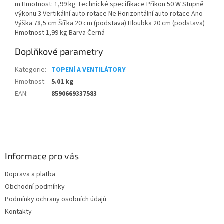
m Hmotnost: 1,99 kg Technické specifikace Příkon 50 W Stupně
výkonu 3 Vertikální auto rotace Ne Horizontální auto rotace Ano
Výška 78,5 cm Šířka 20 cm (podstava) Hloubka 20 cm (podstava)
Hmotnost 1,99 kg Barva Černá
Doplňkové parametry
Kategorie
:
TOPENÍ A VENTILÁTORY
Hmotnost
:
5.01 kg
EAN
:
8590669337583
Z
á
p
a
Informace pro vás
t
Doprava a platba
í
Obchodní podmínky
Podmínky ochrany osobních údajů
Kontakty